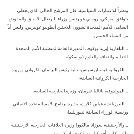
ونظراً للاعتبارات السياسية، فإن المرشح الحالي الذي يحظى
بتوافق أمريكي- روسي هو رئيس وزراء البرتغال الأسبق والمفوض
السامي للأمم المتحدة لشؤون اللاجئين أنطونيو غوتيرس، وليس أياً
من النساء الخمس:
ــ البلغارية إيرينا بوكوفا، المديرة العامة لمنظمة الأمم المتحدة
للتعليم والثقافة والعلوم (يونسكو)،
ــ الكرواتية فيسنابوسيتش، نائبة رئيس البرلمان الكرواتي ووزيرة
الخارجية الكرواتية السابقة،
ــ المولدوفية ناتاليا غيرمان، وزيرة الخارجية السابقة.
ــ النيوزيلندية هيلين كلارك، مديرة برنامج الأمم المتحدة الانمائي
ورئيسة الوزراء السابقة لنيوزيلندا،
ــ والأرجنتينية سوزانا مالكورا وزيرة العلاقات الخارجية الأرجنتينية
والتي كانت أحد كبار مساعدي بان كي مون.