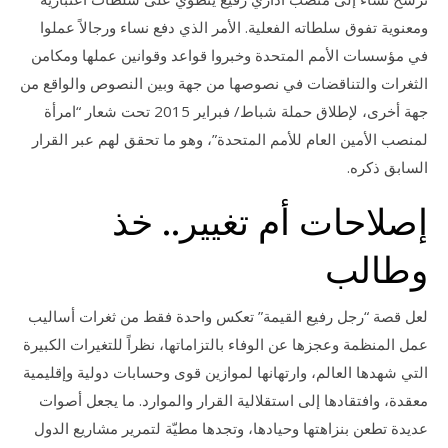
ومعنوية تفوق سلطاته الفعلية. الأمر الذي دفع نساء ورجالاً عملوا
في مؤسسات الأمم المتحدة وخبروا قواعد وقوانين عملها ومكامن
الثغرات والتناقضات في نصوصها من جهة وبين النصوص والواقع من
جهة أخرى، لإطلاق حملة شباط/ فبراير 2015 تحت شعار “امرأة
لمنصب الأمين العام للأمم المتحدة”، وهو ما تحقق لهم عبر القرار
السابق ذكره.
إصلاحات أم تغيير.. خذ
وطالب
لعل قصة “رجل رفيع القيمة” تعكس واحدة فقط من ثغرات أساليب
عمل المنظمة وعجزها عن الوفاء بالتزاماتها، نظراً للتغيرات الكبيرة
التي شهدها العالم، وارتهانها لموازين قوى وحسابات دولية وإقليمية
معقدة، وافتقادها إلى استقلالية القرار والموارد. ما يجعل أصوات
عديدة تطعن بنزاهتها وحيادها، وتجدها مطيّة لتمرير مشاريع الدول