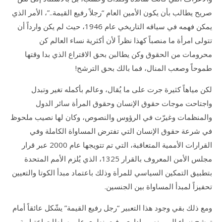
صريح يطالب بأن يكون الأمين العام “رجلاً رفيع القيمة..”، الأمر الذي
يمكن فهمه في سياقه التاريخي عام 1946، حيث لم يكن وارداً أن
تتولى امرأة ما منصباً كهذا نظراً لأن أكثرية نساء العالم كن
محرومات من الحقوق وكن يطالبن بحق الاقتراع الذي بدا وقتها
طموحاً وصعب المنال، فما بالك بحق الترشح!
لكن مياهاً كثيرة جرت على ما يُقال، وعالم بأكمله تغير وتبدل
واجتاحت موجات حقوق الإنسان وحقوق المرأة سائر الدول
والمنظمات وغيرّت في الرؤوس والنصوص، وكان لها نصيب ملحوظ
في شرعة حقوق الإنسان التي تفترض المساواة الكاملة وفي
القرارات الأممية المتعاقبة، التي تم تتويجها عام 2000 عبر قرار
مجلس الأمن المعروف بالقرار 1325، الذي يُلزم الأمم المتحدة
بتطبيق التمكين السياسي للمرأة وذلك باعتماد مبدأ الكوتا والتعيين
تحفيزاً لمبدأ المساواة بين الجنسين.
ومع ذلك بقي وجود هذا التعبير “رجل رفيع القيمة” يشّكل عائقاً أمام
ترشح نساء إلى منصب اداري رفيع ينطوي على سلطات اعتبارية