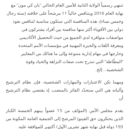
تنتهي رسمياً الولاية الثانية للأمين العام الحالي “بان كي مون” مع
نهاية العام 2016 ويتنافس حالياً 11 مرشحاً على خلافته (ستة رجال
وخمس نساء)، هذه المنافسة التي ستكون مناسبة لتنافس نفوذ
دولي بين الأقوياء أكثر منها منافسة بين أفراد يشتركون في
مواصفات متوافرة لدى الجميع من حيث التحصيل الأكاديمي
ومعرفة اللغات والخبرة المهنية في مؤسسات الأمم المتحدة
وخارجها في مهام إدارية متنوعة وإلى ما هنالك من المعايير
“المطّاطة” التي تندرج تحت صفات النزاهة والحياد وقوة
الشخصية… إلخ.
ومهما تكن الاعتبارات والمهارات الشخصية، فإن نظام الترشيح
وآلياته هي التي ستحدّد الفائز بالمنصب. إذ يقتضي نظام الترشيح
أن
يقدم مجلس الأمن (المؤلف من 15 عضواً بينهم الخمسة الكبار
الذين يحتكرون حق الفيتو) المرشح إلى الجمعية العامة المكونة من
193 دولة قبل نهاية شهر تشرين الأول/ أكتوبر للموافقة عليه.