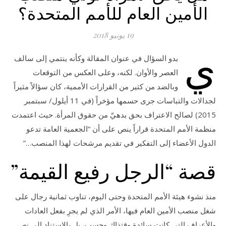
الأمين العام للأمم المتحدة؟
19 يونيو 2018
ي
بدو السؤال في عنوان المقالة وكأنه ينتمي إلى سالف
العصر والأوان. لكنه، وعلى العكس من التوقعات
وبالضد من كثير من القرارات الأممية، كان سؤالاً مثيراً
لجدالات والتباسات جرى حسمها مؤخراً (في 11 أيلول/ سبتمبر
2015) لصالح الاعتراف بحق بدهيّ من حقوق المرأة. حيث اعتمدت
منظمة الأمم المتحدة قراراً ينص على أن “الجعمية العامة تدعو
الدول الأعضاء إلى التفكير في تقديم مرشحات لهذا المنصب…”
قصة “الرجل رفيع القيمة”
منذ نشوء هيئة الأمم المتحدة وحتى اليوم، تناوب ثمانية رجال على
شغل منصب الأمين العام فيها، الأمر الذي لم يجرِ بفعل العادات
والأعراف التي كانت سائدة وقتذاك وحسب، بل بالاستناد إلى نص