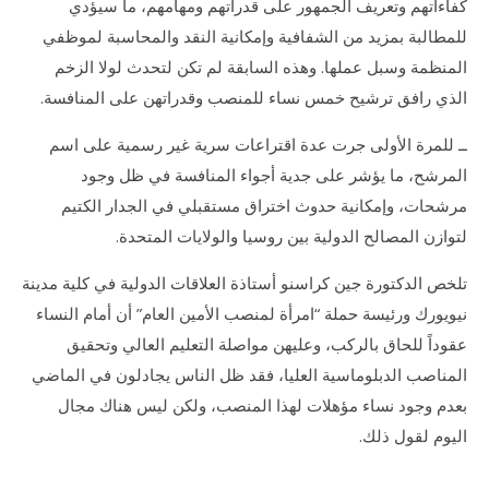
كفاءاتهم وتعريف الجمهور على قدراتهم ومهامهم، ما سيؤدي
للمطالبة بمزيد من الشفافية وإمكانية النقد والمحاسبة لموظفي
المنظمة وسبل عملها. وهذه السابقة لم تكن لتحدث لولا الزخم
الذي رافق ترشيح خمس نساء للمنصب وقدراتهن على المنافسة.
ــ للمرة الأولى جرت عدة اقتراعات سرية غير رسمية على اسم
المرشح، ما يؤشر على جدية أجواء المنافسة في ظل وجود
مرشحات، وإمكانية حدوث اختراق مستقبلي في الجدار الكتيم
لتوازن المصالح الدولية بين روسيا والولايات المتحدة.
تلخص الدكتورة جين كراسنو أستاذة العلاقات الدولية في كلية مدينة
نيويورك ورئيسة حملة “امرأة لمنصب الأمين العام” أن أمام النساء
عقوداً للحاق بالركب، وعليهن مواصلة التعليم العالي وتحقيق
المناصب الدبلوماسية العليا، فقد ظل الناس يجادلون في الماضي
بعدم وجود نساء مؤهلات لهذا المنصب، ولكن ليس هناك مجال
اليوم لقول ذلك.