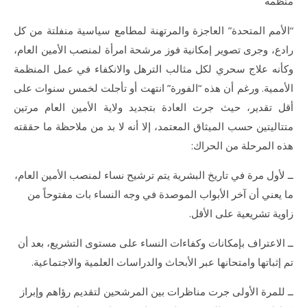
منظمة
“الأمم المتحدة” العاجزة والمرتهنة لمطامع سياسية منفلتة من كل
رادع، وجرى تصوير إمكانية فوز مرشحة امرأة لمنصب الأمين العام،
وكأنه علاج سحري لكل مثالب الترهل والانكفاء في عمل المنظمة
الأممية. ورغم أن هذه “الفورة” انتهت أو تأجلت لخمس سنوات على
أقل تقدير، حيث جرت العادة بتجديد ولاية الأمين العام مرتين
متتاليتين حسب الميثاق المعتمد، إلا أنه لا بد من ملاحظة ما حققته
هذه المرحلة من الحراك:
ــ لأول مرة في تاريخ البشرية يتم ترشيح نساء لمنصب الأمين العام،
ما يعني أن آخر الأبواب الموصدة في وجه النساء بات مفتوحاً من
زاوية تشريعية على الأقل.
ــ الاعتراف بإمكانات وكفاءات النساء على مستوى التشريع، بعد أن
تم إثباتها وامتحانها عبر الأبحاث والدراسات العلمية والاجتماعية.
ــ للمرة الأولى جرت مناظرات بين المرشحين لتقديم رؤاهم وإبراز