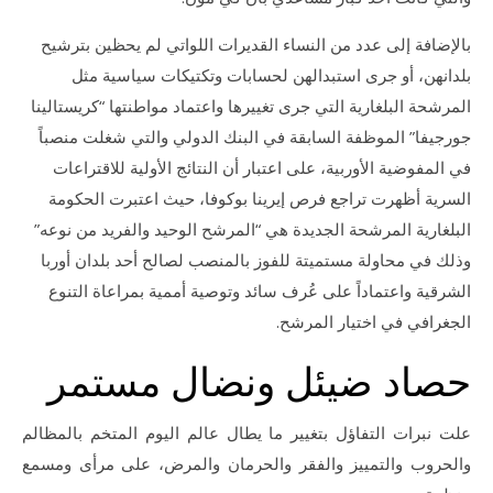
بالإضافة إلى عدد من النساء القديرات اللواتي لم يحظين بترشيح
بلدانهن، أو جرى استبدالهن لحسابات وتكتيكات سياسية مثل
المرشحة البلغارية التي جرى تغييرها واعتماد مواطنتها “كريستالينا
جورجيفا” الموظفة السابقة في البنك الدولي والتي شغلت منصباً
في المفوضية الأوربية، على اعتبار أن النتائج الأولية للاقتراعات
السرية أظهرت تراجع فرص إيرينا بوكوفا، حيث اعتبرت الحكومة
البلغارية المرشحة الجديدة هي “المرشح الوحيد والفريد من نوعه”
وذلك في محاولة مستميتة للفوز بالمنصب لصالح أحد بلدان أوربا
الشرقية واعتماداً على عُرف سائد وتوصية أممية بمراعاة التنوع
الجغرافي في اختيار المرشح.
حصاد ضيئل ونضال مستمر
علت نبرات التفاؤل بتغيير ما يطال عالم اليوم المتخم بالمظالم
والحروب والتمييز والفقر والحرمان والمرض، على مرأى ومسمع