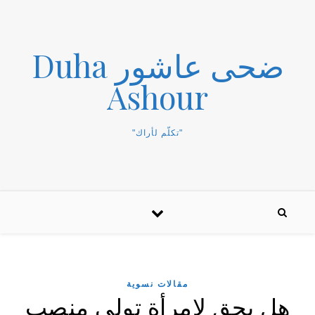
ضحى عاشور Duha
Ashour
"تكلّم لأراك"
مقالات نسوية
هل يحق لامرأة تولي منصب