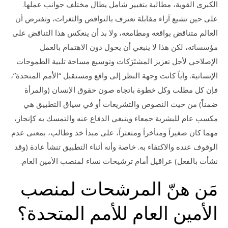
الكبرى القوية، مطالبة بتغيير شامل يطال مختلف جوانب عملها.
على حين تشيع آراء مقابلة تعترف بالنواقص والثغرات، وتفترض أن
العالم متناقض بواقعه ومطامعه، ولا بد أن ينعكس هذا التناقض على
مؤسساته، لكن هذا لا ينبغي أن يحول دون الاهتمام بالعمل
الإصلاحي لأجل تعزيز المشتَرَكات وتوسيع مساحة تلبية الطموحات
الإنسانية. وأياً كانت وجهة النظر إلى واقع ومستقبل “الأمم المتحدة”،
فإن كل مطلب وكل خطوة باتجاه صون حقوق الإنسان (والمرأة
ضمناً) من حيث النصوص والتشريعات أو في سياق التطبيق هي
مكسب عام للبشرية جمعاء وينبغي الدفاع عنه والتمسك به كإنجاز،
مهما كان صغيراً ومتأخراً ومتعثراً، على مبدأ خذ وطالب، بمعنى عدم
الوقوف عنده والاكتفاء به. خاصة وأنه أثناء التطبيق تنشأ عادة (وقد
نشأت بالفعل) عراقيل أمام ترشيحات نساء لمنصب الأمين العام.
مَن هنّ المرشحات لمنصب
الأمين العام للأمم المتحدة؟