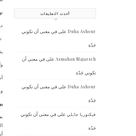
ته
أحدث التعليقات
دو
على
في معنى أن تكوني
Duha Ashour
تل
جَدّة
يذ
على
في معنى أن
Asmahan Majarseh
وأ
تكوني جَدّة
أش
على
في معنى أن تكوني
Duha Ashour
وم
جَدّة
يو
على
في معنى أن تكوني
فيكتوريا جابلي
نع
ال
جَدّة
أن