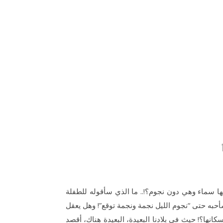
ا سماء وهي دون نجوم؟!.. ما الذي سأقوله للطفلة
سأحبه حتى “نجوم الليل نجمة ونجمة توقع”! وهل يعقل
انها؟! حيث في بلادنا البعيدة، البعيدة هناك، أقصد