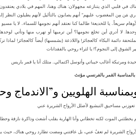
اك في قلبي الذي يتنازعه مجهولان: هناك وهنا، المهم في بلادي يعتقدون 
ري مَن مِن المغضوب عليهم” أنهم يصابون بالثأليل لأنهم يطيلون النظر إلى
أوهام سريعاً.. يا للخديعة! طالما كنا نعتقد أنهم نجومها للسماء.. لا يا مسيو
حدها. لا أدري أين تخلع نجومها؟ أين ترميها أو تهرب منها وتأتي لوحده
ملتحفة دائمة البكاء كالعجائز! واللاذعة (بشمسها) أيضاً كالعجائز! لماذا
ر الشوق إلى النجوم؟! يا لثراء روحي بالفقدانات
يدة ومرتبكة أغالب خيباتي وأتوسل اكتمالي.. متلك أنا يا قمر باريس
المناسبة القمر بالفرنسي مؤنث
بمناسبة الهلويين و”الاندماج و
 تعوزني مساحيق التبشيع لأضلل الأرواح الشريرة عني
 يخطئني الموت لكنه تخطاني وأنا الهاربة بقلب أشعث وذاكرة نازفة وحطام
أرواح الشريرة لم تعفُ عني، بل عافتني ومضت تطارد روحي هناك، حيث ب