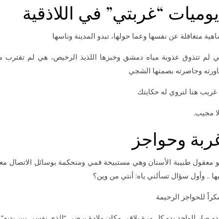
وميات “غربتي” في اللاذقية
هية متغافلة عن نفسها وعما حولها، تبدو المدينة وناسها
 لم تتذوق عذوبة مياه دمشق وخبزها اللذيذ الرخيص، هي لم تقترب م
ورته وحاصرته بصمتها الشجي
 غريب هنا لتروي له حكايتك
ا مجيب.
ربة وحواجز
و معقول طبيبة الأسنان وهي مستبيحة فمي ومتحكمة بوسائل الاتصال مع
ها .. وأول سؤال تسألني ياه: أنتي من وين؟
راً للحواجز الرحيمة
دو صار الواحد بدو كل مرة يلاقي مكان ولادة يرضي “الذي نفسي بين يديه”