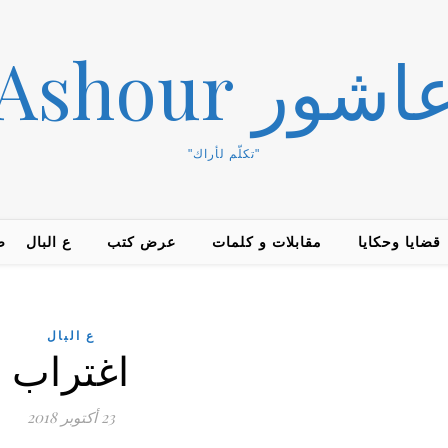
Duha Ashou
"تكلّم لأراك"
قضايا وحكايا
مقابلات و كلمات
عرض كتب
ع البال
ض
ع البال
اغتراب
23 أكتوبر 2018