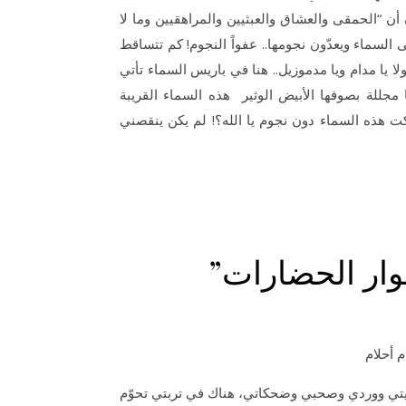
أن “الحمقى والعشاق والعبثيين والمراهقيين وما لا
 السماء ويعدّون نجومها.. عفواً النجوم! كم تتساقط
 ولا يا مدام ويا مدموزيل.. هنا في باريس السماء تأتي
ا مجللة بصوفها الأبيض الوثير هذه السماء القريبة
 تركت هذه السماء دون نجوم يا الله؟! لم يكن ينقصني
حوار الحضارات”
 أحلام
يتي ووردي وصحبي وضحكاتي، هناك في تربتي تحوّم