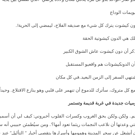
ويمات الوداع
ن كيشوت يترك كل شيء مع صديقه الفلاح، ليمضي إلى الحرية!..
ك هي الدون كيشوتية الحقة
كر أن دون كيشوت عاش الشوق الكبير
ن الدونكيشوتات هم واقعيو المستقبل
تهي السفر إلى الزمن البعيد..في كل مكان
ع كل متروك، سأترك للدموع أن تنهمر على قلبي وهو ينازع الاقتلاع.. وحيداً
ميات جديدة في غربة قديمة وتستمر
م.. ولكن..ولكن بحق الغروب وكسرات القلوب أخبروني: كيف لي أن أسميه
تي وعدتها أن نلاعب النجمات ريثما تعود أمها؟.. ومن سيُطمئن حبيبي أنه 
 أنشغل عن سحر المدينة وهمومها وأسرارها بتقصي أخبار ” التأليل” عند سك