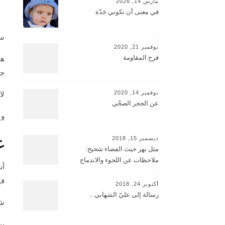
مارس 14, 2026
ي
في معنى أن تكوني جَدّة
سا
نوفمبر 21, 2020
فرح المقاومة
هي
جا
لا
نوفمبر 14, 2020
عن الحجر الصحّي
ول
غ
ديسمبر 15, 2018
مثل نهر حيث الفضاء شحيح:
ملاحظات عن اللجوء والاندماج
أن
في
أكتوبر 24, 2018
رسالة إلى عليّ الشهابي ..
شك
يب