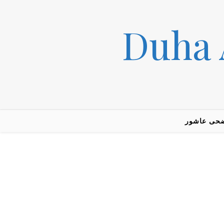
حى عاشور