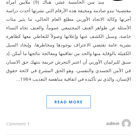
منذ سن الخامسة عشر، هناك (9) ملايين امرأة
مغتصبة! تبدو صادمة ومخيفة هذه الأرقام التي نشرتها أحدث دراسة
أجرتها وكالة الاتحاد الأوربي مطلع العام الحالي، ما يثير مئات
الأسئلة عن ظواهر العنف المجتمعي عموماً، والعنف تجاه النساء
خاصة، وسبل الكشف عنها وإعلانها وصولاً للتعاطي معها كظاهرة
بشرية عامة تقتضي الاعتراف بوجودها ومخاطرها، وإيجاد السبل
الكفيلة بالوقاية منها والحد من تفاقمها ومعالجة نتائجها ما أمكن. إذ
سبق للبرلمان الأوربي أن اعتبر التحرش جريمة تنتهك حق الانسان
في الأمن الجسدي والنفسي، وهو الحق المشرع في لائحة حقوق
الإنسان، والذي تم تأكيده في اتفاقية مناهضة التعذيب 1984.…
READ MORE
1 Comment
admin