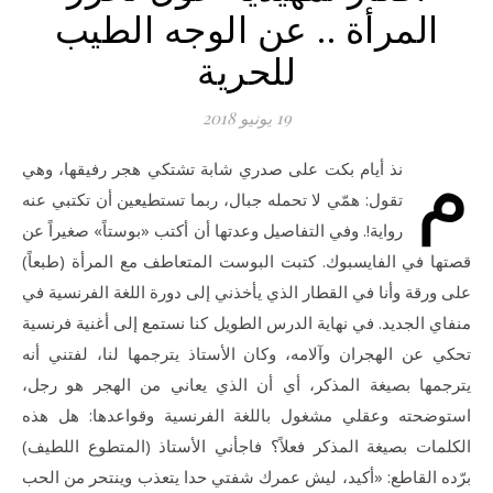
المرأة .. عن الوجه الطيب
للحرية
19 يونيو 2018
م
نذ أيام بكت على صدري شابة تشتكي هجر رفيقها، وهي
تقول: همّي لا تحمله جبال، ربما تستطيعين أن تكتبي عنه
رواية!. وفي التفاصيل وعدتها أن أكتب «بوستاً» صغيراً عن
قصتها في الفايسبوك. كتبت البوست المتعاطف مع المرأة (طبعاً)
على ورقة وأنا في القطار الذي يأخذني إلى دورة اللغة الفرنسية في
منفاي الجديد. في نهاية الدرس الطويل كنا نستمع إلى أغنية فرنسية
تحكي عن الهجران وآلامه، وكان الأستاذ يترجمها لنا، لفتني أنه
يترجمها بصيغة المذكر، أي أن الذي يعاني من الهجر هو رجل،
استوضحته وعقلي مشغول باللغة الفرنسية وقواعدها: هل هذه
الكلمات بصيغة المذكر فعلاً؟ فاجأني الأستاذ (المتطوع اللطيف)
برّده القاطع: «أكيد، ليش عمرك شفتي حدا يتعذب وينتحر من الحب