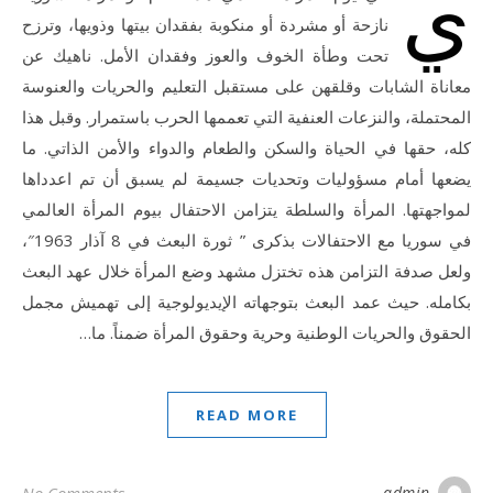
ي
نازحة أو مشردة أو منكوبة بفقدان بيتها وذويها، وترزح
تحت وطأة الخوف والعوز وفقدان الأمل. ناهيك عن
معاناة الشابات وقلقهن على مستقبل التعليم والحريات والعنوسة
المحتملة، والنزعات العنفية التي تعممها الحرب باستمرار. وقبل هذا
كله، حقها في الحياة والسكن والطعام والدواء والأمن الذاتي. ما
يضعها أمام مسؤوليات وتحديات جسيمة لم يسبق أن تم اعدداها
لمواجهتها. المرأة والسلطة يتزامن الاحتفال بيوم المرأة العالمي
في سوريا مع الاحتفالات بذكرى ” ثورة البعث في 8 آذار 1963″،
ولعل صدفة التزامن هذه تختزل مشهد وضع المرأة خلال عهد البعث
بكامله. حيث عمد البعث بتوجهاته الإيديولوجية إلى تهميش مجمل
الحقوق والحريات الوطنية وحرية وحقوق المرأة ضمناً. ما…
READ MORE
admin