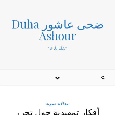
ضحى عاشور Duha
Ashour
"تكلّم لأراك"
مقالات نسوية
أفكار تمهيدية حول تحرر