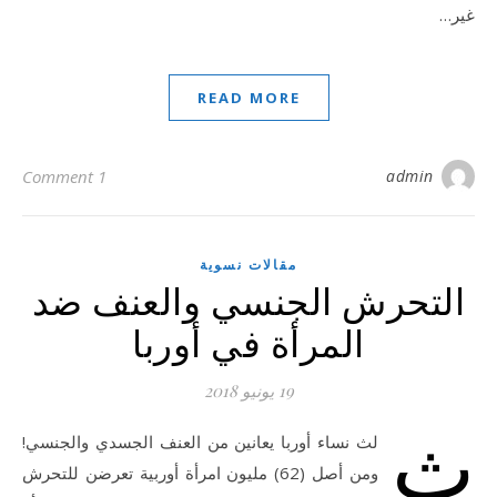
غير…
READ MORE
1 Comment
admin
مقالات نسوية
التحرش الجنسي والعنف ضد
المرأة في أوربا
19 يونيو 2018
ث
لث نساء أوربا يعانين من العنف الجسدي والجنسي!
ومن أصل (62) مليون امرأة أوربية تعرضن للتحرش