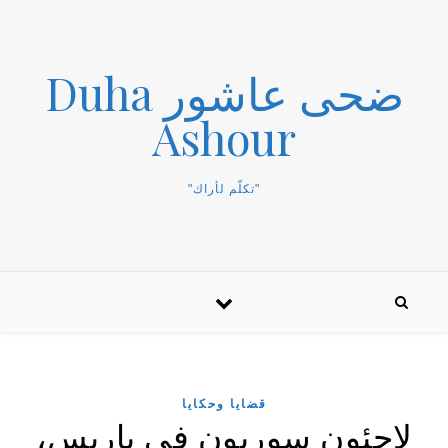
ضحى عاشور Duha
Ashour
"تكلّم لأراك"
قضايا وحكايا
لاجئون سوريون في باريس،