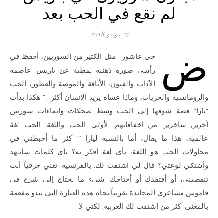
لم نقع في الحب بعد
25 يونيو 2018
ض
حى عاشور– مثل الكثير من السوريين، أحفظ في
رأسي صورة ذهنية نمطية عن باريس: عاصمة
الآداب والفنون، الأناقة والموضة والعطور، الحب
والرومانسية والحريات، وماذا عساه يريد الانسان أكثر…” هكذا بدأت
“يارا” قصة شوقها إلى الحب وسط ضحكات وايماءات سوريين
آخرين ساخرين من اخفاقاتهم الأولى. الحب واللغة: الحب لغة
عالمية، هذا ما يقال، أما بالنسبة ليارا ” أكثر ما أحبطني في
محاولات الحب هو اللغة، بأي لغة أفكر به؟ بأي كلمات سأتنهد
وأشتكي لوعتي؟ قال لي اشتقت لك. بالفرنسية: تعني حرفياً أنت
تنقصيني، أو أفتقدك أو أحتاجك. شيء ما يحتاج إلى شرح في
قاموس مشاعري المحايدة تقريباً تجاه هذه العبارة التي تبدو مفعمة
بالمعنى أكثر من اشتقت لك العربية. لكني لا…