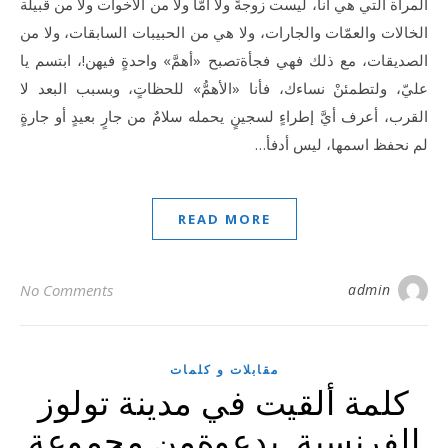
المرأة التي هي أنا، ليست زوجةً ولا أمّاً ولا من الأخوات ولا من قبيلة
الخالات والعمّات والجارات، ولا هي من الحبيبات السابقات، ولا من
الصديقات، مع ذلك فهي فجأةتصبح «أهمَّ» واحدةٍ فيهن!، ابتسم يا
عليّ، ولتطمئنْ نساءك، فأنا «الأهمُّ» للحظاتٍ، وبسبب البعد لا
القرب، أعرف أيَّ إطراءٍ لسجينٍ يحمله سلامٌ من جارٍ بعيدٍ أو جارةٍ
لم نحفظ اسمها، ليس أدفأ…
READ MORE
No Comments
admin
مقابلات و كلمات
كلمة ألقيت في مدينة تولوز
الفرنسية بدعوةمن مجموعة