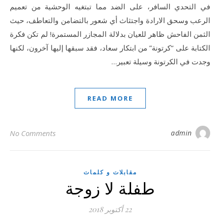
في التحدي السافر، على الضد مما تبتغيه الوحشية من تعميم
الرعب وسحق الارادة واجتثاث أي شعور بالتضامن والتعاطف، حيث
الثمن الفاحش ظاهر للعيان بدلالة المجازر المستمرة! لم تكن فكرة
الكتابة على “كرتونة” من ابتكار سعاد، فقد سبقها إليها آخرون، لكنها
وجدت في الكرتونة وسيلة تعبير…
READ MORE
No Comments
admin
مقابلات و كلمات
طفلة لا زوجة
22 أكتوبر 2018