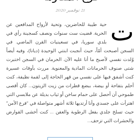
21 نوفمبر 2020
ت
حية طيبة للحاضرين، وتحية لأرواح المدافعين عن
الحرية. قضيت ست سنوات ونصف كسجينة رأي في
بلدي سوريا، في تسعينيات القرن الماضي. في
السجن أصبحت أمّاً، حيث أنجبت ابنتي الوحيدة (ديانا)، وفيه أيضاً
وُلدت نفسي لأصبح ما أنا عليه الآن. الحرمان في السجن اختبرت
شتى صنوف الحرمانات المادية والمعنوية. مررت بأوقات عسيرة
كنت أشفق فيها على نفسي من قهر الحاجة إلى لقمة نظيفة، كنت
أحلم بتفاحة أو بيضة، ببضع قطرات من زيت الزيتون… كان أقصى
طموحي أن أحصل على حمام ساخن أو ثياب بديلة عن ملابسي التي
اهترأت على جسدي وأنا أرتديها ثلاثة أشهر متواصلة في “فرع الأمن”
حيث تسلخ جلدي بفعل الرطوبة والعفن … كنت أخشى القوارض
والحشرات التي تزحف…