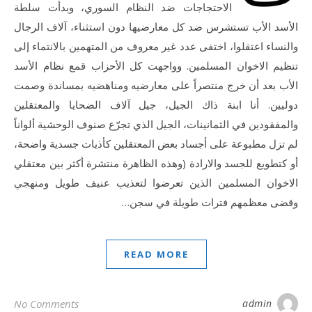
الاحتجاجات ضد النظام السوري، وبدأت سلطة
الأسد الأب تستشرس ضد كل معارضيها دون استثناء، آلاف الرجال
والنساء اعتقلوا، اختفى عدد غير معروف من المتهمين بالانتماء إلى
تنظيم الاخوان المسلمين. وواجهت كل الأحزاب قمع نظام الأسد
الأب بعد أن خرج منتصراً على معارضيه ومناهضيه بمساندة وصمت
دوليين. أنا ابنة ذاك الجيل، جيل آلاف الضحايا والمعتقلين
والمفقودين في الثمانينات، الجيل الذي تجرّع صنوف الوحشية ألواناً
لم تزل مطبوعة على أجساد بعض المعتقلين كأذيات جسدية واضحة،
أو كتطويع للجسد والارادة (وهذه الظاهرة منتشرة أكثر بين معتقلي
الاخوان المسلمين الذين تعرضوا لتعذيب عنيف طويل ومنهجي
وقضى معظمهم فترات طويلة في سجن…
READ MORE
No Comments
admin