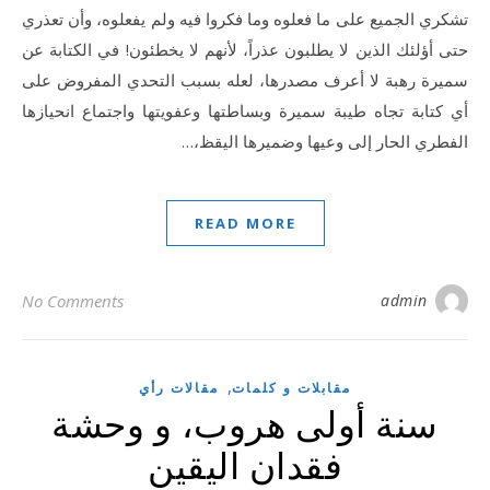
تشكري الجميع على ما فعلوه وما فكروا فيه ولم يفعلوه، وأن تعذري
حتى أؤلئك الذين لا يطلبون عذراً، لأنهم لا يخطئون! في الكتابة عن
سميرة رهبة لا أعرف مصدرها، لعله بسبب التحدي المفروض على
أي كتابة تجاه طيبة سميرة وبساطتها وعفويتها واجتماع انحيازها
الفطري الحار إلى وعيها وضميرها اليقظ،…
READ MORE
No Comments
admin
,
مقابلات و كلمات
مقالات رأي
سنة أولى هروب، و وحشة
فقدان اليقين