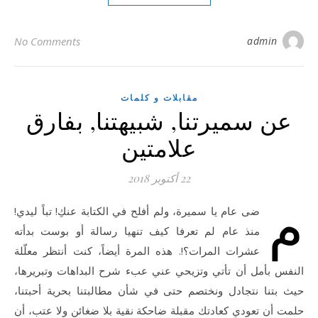
No Comments
admin
مقابلات و كلمات
عن سميرتنا, شبيهتنا, بفارق
علامتين
22 أكتوبر 2018
م
ضى عام يا سميرة، ولم أفلح في الكتابة عنكِ! تباً ليدي!
منذ عام لم تعرفا كيف تنهيا رسالة أو بوست بدأته
عشرات المرات؟!. هذه المرة أيضاً، كنت أنتظر معلّلة
النفس بأمل أن تأتي وتزيحي عني عبء شرح البداهات وتبريرها،
حيث بتنا نتجادل ونختصم حتى في شأن مطالبتنا بحرية أحبتنا،
حلمت أن تعودي كعادتك مقبلة ضاحكة نقية بلا ضغائن ولا عتب، أن