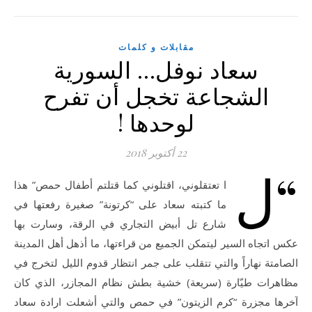
مقابلات و كلمات
سعاد نوفل… السورية
الشجاعة تخجل أن تفرح
لوحدها !
22 أكتوبر 2018
“ل
ا تعتقلوني، اقتلوني كما قتلتم أطفال حمص” هذا
ما كتبته سعاد على “كرتونة” صغيرة رفعتها في
شارع تل أبيض التجاري في الرقة، وسارت بها
عكس اتجاه السير ليتمكن الجميع من قراءتها، ما أذهل أهل المدينة
الصامتة نهاراً والتي تتقلب على جمر انتظار قدوم الليل لتخرج في
مظاهرات طيّارة (سريعة) خشية بطش نظام المجازر، الذي كان
آخرها مجزرة “كرم الزيتون” في حمص والتي أشعلت ارادة سعاد