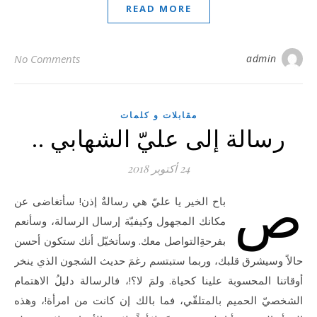
READ MORE
No Comments
admin
مقابلات و كلمات
رسالة إلى عليّ الشهابي ..
24 أكتوبر 2018
ص
باح الخير يا عليّ هي رسالةٌ إذن! سأتغاضى عن
مكانك المجهول وكيفيّة إرسال الرسالة، وسأنعم
بفرحةِالتواصل معك. وسأتخيّل أنك ستكون أحسن
حالاً وسيشرق قلبك، وربما ستبتسم رغمَ حديث الشجون الذي ينخر
أوقاتنا المحسوبة علينا كحياة. ولمَ لا؟!، فالرسالة دليلُ الاهتمام
الشخصيّ الحميم بالمتلقّي، فما بالك إن كانت من امرأة!، وهذه