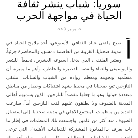
سوريا: شباب ينشر ثقافة
الحياة في مواجهة الحرب
21 يونيو 2018
أ
صبح ملتقى عناة الثقافي الأسبوعي، أحد ملامح الحياة في
مدينة صحنايا، القريبة من العاصمة دمشق، والمحاصرة جزئياً.
ويعتبر الملتقى، الذي يدخل أسبوعه العشرين، تجمعاً للشعر
والموسيقى والغناء والقصة القصيرة والخاطرة. وأهم ما يميزه، أن
منظّميه ونجومه ومعظم رواده من الشباب والشابات. ملتقى
النازحين تقع صحنايا في محيط يشهد اشتباكات وحصار من مناطق
متعددة حولها. وهو ما جعلها مقصداً للنازحين، الذين يسميهم أهالي
المدينة بالضيوف ولا يطلقون عليهم لقب النازحين أبداً. سارعت
العديد من منظمات المجتمع الأهلي في مدينة صحنايا، إلى استقبال
الضيوف منذ أكثر من عامين. واجتمعت تلك المنظمات في إطار ما
بات يعرف بـ”المبادرة المشتركة للفعاليات الأهلية”، التي ترعى
العديد من النشاطات والفعاليات، وكان ملتقى عناة أحد تلك