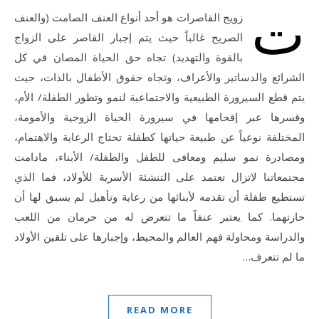
ت
زويج القاصرات هو أحد أنواع العنف الصامت (والعنف
الصريح غالباً حيث يتم إجبار القاصر على الزواج
بالقوة والتهديد) تجاه حق الحياة المصان في كل
الشرائع والدساتير والأعراف، وتجاه حقوق الأطفال بالذات، حيث
يتم قطع السيرورة الطبيعية والاجتماعية لنمو وتطور الطفلة/ الأم،
وقسرها عبر إقحامها في سيرورة الحياة الزوجية والأمومة،
المختلفة نوعياً عن طبيعة حياتها كطفلة تحتاج الرعاية والاهتمام،
ومصادرة نمو سليم ومعافى للطفل والطفلة/ الأبناء، مادامت
مجتمعاتنا لاتزال تعتمد على التنشئة الأسرية للأولاد، فما الذي
تستطيع طفلة أن تقدمه لأبنائها من رعاية وتأهيل لم يسبق لها أن
حازتهما. كما يعتبر عنفاً ما تتعرض له من حرمان من اللعب
والدراسة ومحاولة فهم العالم والمحيط، وإجبارها على تلقين الأولاد
ما لم تتعرف…
READ MORE