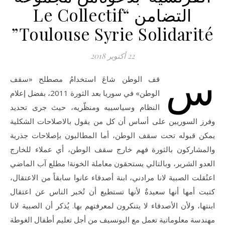
التضامن “Le Collectif
Toulouse Syrie Solidarité”
22 أكتوبر 2018
س
قف الوطن شاعَ استخدامُ مصطلح «سقف
الوطن» في سوريا بعد الثورة 2011، بفضل إعلام
النظام وسياسييه ومنظّريه، حيث جرى تحديد
وفرز السوريين على أساس أن كل من يقول بالاصلاحات الشكلية
يمكن قبوله تحت سقف الوطن، أما المطالبون بإصلاحات جذرية
والمشاركون بالثورة فهم خارج سقف الوطن، أي عملاء للخارج
العدو الشرير، وبالتالي يستحقون معاملة الخونة! مطلع آب الماضي
اعتُقلت الصبية لانا مرادني، ابنة أصدقاء عانوا سابقاً من الاعتقال،
كتبت أمها أنها سعيدةٌ لأنها تستطيع أن تُخبر الناس عن اعتقال
ابنتها، ولأن الأصدقاء لا يتنكرون لمعرفتهم بها. يُذكر أن الصبية لانا
مهندسة معلوماتية تعمل مع اليونسيف من أجل تعليم أطفال الغوطة