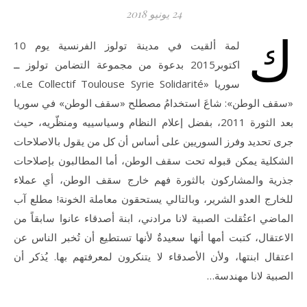
24 يونيو 2018
ك
لمة ألقيت في مدينة تولوز الفرنسية يوم 10
اكتوبر2015 بدعوة من مجموعة التضامن تولوز ــ
سوريا «Le Collectif Toulouse Syrie Solidarité».
«سقف الوطن»: شاعَ استخدامُ مصطلح «سقف الوطن» في سوريا
بعد الثورة 2011، بفضل إعلام النظام وسياسييه ومنظّريه، حيث
جرى تحديد وفرز السوريين على أساس أن كل من يقول بالاصلاحات
الشكلية يمكن قبوله تحت سقف الوطن، أما المطالبون بإصلاحات
جذرية والمشاركون بالثورة فهم خارج سقف الوطن، أي عملاء
للخارج العدو الشرير، وبالتالي يستحقون معاملة الخونة! مطلع آب
الماضي اعتُقلت الصبية لانا مرادني، ابنة أصدقاء عانوا سابقاً من
الاعتقال، كتبت أمها أنها سعيدةٌ لأنها تستطيع أن تُخبر الناس عن
اعتقال ابنتها، ولأن الأصدقاء لا يتنكرون لمعرفتهم بها. يُذكر أن
الصبية لانا مهندسة…