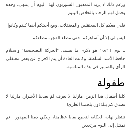
ورغم ذلك لا يريد المعذبون السوريون لهذا اليوم أن ينتهي.. وحده
يحمل لهم الرجاء بالخلاص اليتيم
قلبي معكم كل المعتقلين والمعتقلات، ومع أحبتكم أينما كنتم وكانوا
ليس لي إلا أن أساهركم حتى مطلع الفجر.. مطلعكم
ــ يوم 16/11 هو ذكرى ما يسمى “الحركة التصحيحية” واستلام
حافظ الأسد السلطة، وكانت العادة أن يتم الافراج عن بعض معتقلي
الرأي والضمير في هذه المناسبة.
طفولة
كلنا أطفال هذا الزمن. مازلنا لا نعرف لمَ يعذبنا الأشرار، مازلنا لا
نصدق كم يتلذذون بلحمنا الطري!
ننتظر نهاية الحكاية لنجمع بقايا عظامنا، ونبكي دمنا المهدور .. ثم
نمتثل إلى النوم مرتعدين