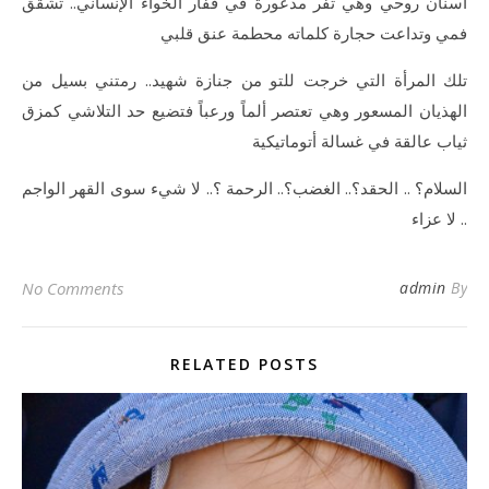
أسنان روحي وهي تفّر مذعورة في قفار الخواء الإنساني.. تشقق
فمي وتداعت حجارة كلماته محطمة عنق قلبي
تلك المرأة التي خرجت للتو من جنازة شهيد.. رمتني بسيل من
الهذيان المسعور وهي تعتصر ألماً ورعباً فتضيع حد التلاشي كمزق
ثياب عالقة في غسالة أتوماتيكية
السلام؟ .. الحقد؟.. الغضب؟.. الرحمة ؟.. لا شيء سوى القهر الواجم
.. لا عزاء
No Comments
admin
By
RELATED POSTS