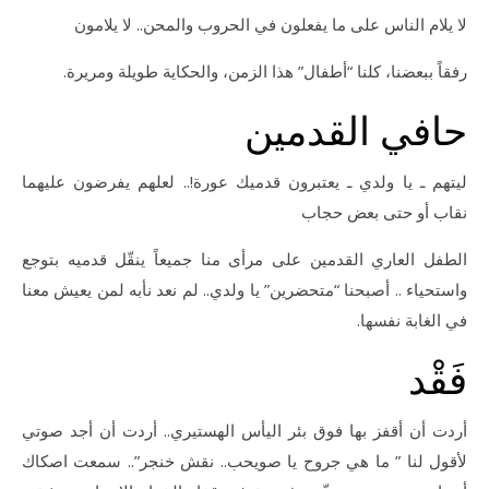
لا يلام الناس على ما يفعلون في الحروب والمحن.. لا يلامون
رفقاً ببعضنا، كلنا “أطفال” هذا الزمن، والحكاية طويلة ومريرة.
حافي القدمين
ليتهم ـ يا ولدي ـ يعتبرون قدميك عورة!.. لعلهم يفرضون عليهما
نقاب أو حتى بعض حجاب
الطفل العاري القدمين على مرأى منا جميعاً ينقّل قدميه بتوجع
واستحياء .. أصبحنا “متحضرين” يا ولدي.. لم نعد نأبه لمن يعيش معنا
في الغابة نفسها.
فَقْد
أردت أن أقفز بها فوق بئر اليأس الهستيري.. أردت أن أجد صوتي
لأقول لنا ” ما هي جروح يا صويحب.. نقش خنجر”.. سمعت اصكاك