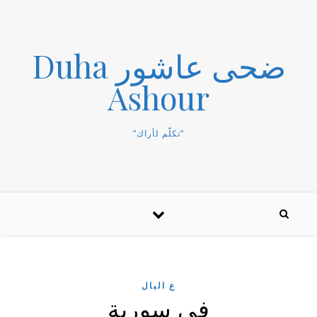
ضحى عاشور Duha
Ashour
"تكلّم لأراك"
ع البال
في سورية