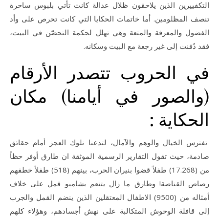
التكفييرين الذين يلاحقون ظلال عدالة كانت تأتي بلبوس ساحرة
تنصف المظلومين. أما خاتمات الحكايا التي كانت تحرص على وأد
الفضول والمعرفة والمتعة وهي تهلل لحكمة التحصّن في البيت،
فقد دُفنت إلى غير رجعة مع البيت وسكانه.
في الحروب تتصدر الأرقام
(والصور في أيامنا) مكان
الحكاية :
تفترس الخيال والوهم والآمال، لتدعنا نلوك العجز أمام حقائق
صادمة، حيث تقول التقارير الرسمية الموثقة ان طارق أوفر حظاً
من (17.268) طفلاً قضوا بنيران الحرب، بينهم (518) طفلاً خطفهم
رصاص القناصة! وطارق ما زال يتنعم بشامبو قمل على خلاف
أمثاله من (9500) الاطفال المعتقلين الذين ينضم القمل والجرب
إلى قافلة الوحوش المتكالبة على نهش أجسادهم، وهؤلاء كلهم