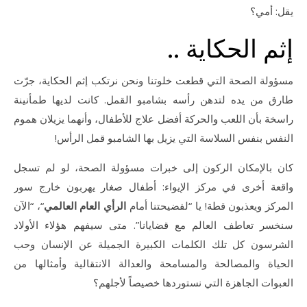
يقل: أمي؟
إثم الحكاية ..
مسؤولة الصحة التي قطعت خلوتنا ونحن نرتكب إثم الحكاية، جرّت
طارق من يده لتدهن رأسه بشامبو القمل. كانت لديها طمأنينة
راسخة بأن اللعب والحركة أفضل علاج للأطفال، وأنهما يزيلان هموم
النفس بنفس السلاسة التي يزيل بها الشامبو قمل الرأس!
كان بالإمكان الركون إلى خبرات مسؤولة الصحة، لو لم تسجل
واقعة أخرى في مركز الإيواء: أطفال صغار يهربون خارج سور
المركز ويعذبون قطة! يا “لفضيحتنا أمام
الرأي العام العالمي
“، “الآن
سنخسر تعاطف العالم مع قضايانا”. متى سيفهم هؤلاء الأولاد
الشرسون كل تلك الكلمات الكبيرة الجميلة عن الإنسان وحب
الحياة والمصالحة والمسامحة والعدالة الانتقالية وأمثالها من
العبوات الجاهزة التي نستوردها خصيصاً لأجلهم؟