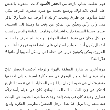
فهي تعلقت بثياب نازحة من
الحجر الأسود
كانت مشغولة بالقبض
على أيدي ثلاثة أولاد ورضيع تحمله مع صرة صغيرة. النازحة تبكي
كلما سألوها عن طارق وتجيب: “والله لا أعرف عنه شيئاً ولا أتذكر
متى وأين رآني وتعلّق بي.. يمكن من وقت ما وصلنا إلى السبينة،
عندما وصلنا السبينة دارت اشتباكات وقامت القيامة والناس ركضت
من كل مكان في فترة اختفاء الحواجز.. وبعدها لم نعرف ما حدث،
احتمال يكون أحد الحواجز استولى على المنطقة ومنع بقية أهله من
الخروج، يمكن يكونون هربوا في اتجاه آخر، ويمكن أصيبوا أو ماتوا لا
قدّر الله”!
مرة أخرى يد طارق المعلقة بالهواء والرجاء أحكمت الحصار عليّ
ولم تدعني أفلت من الوقوع في فخ
حكاية
أسرعت إلى اختلاقها
متعثرة: كان في قديم الزمان (يا لبؤس الحكايات التي تتوسد التاريخ
لتتنكر في زيّ الحكمة الصالحة للبقاء)، كان في عيلة (أستدركُ،
فطارق وحيد)، كان في بنت (لقد وجدتُ ضالتي، الحديث عن البنات
فيه متعة ربما تزيل غمّ هذا الرجل الصغير).. تطربني الفكرة وأتابع: