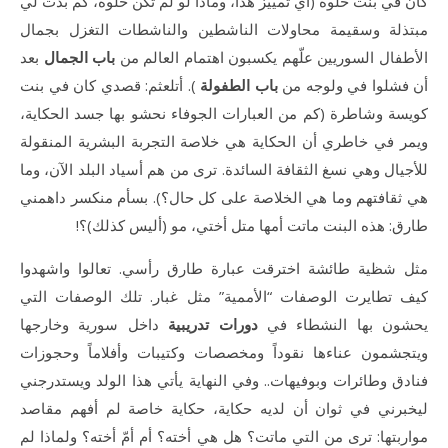
كان في بنت حلوة (أي تمييز هذا، وماذا لو لم تكن حلوة، كم بدت لي
مبتذلة وسقيمة محاولات الناشطين والناشطات التغزل بجمال
الأطفال السوريين علّهم يكسبون اهتمام العالم من
باب الجمال
بعد
أن فشلوا في ولوجه من
باب الطفولة
). أتلعثم: قصدي كان في بنت
كويسة وشاطرة (كم من العبارات الجوفاء نحشو بها جسد الحكاية،
ويمر في خاطري أن الحكاية هي خلاصة التجربة البشرية المنقولة
للأجيال وهي نسغ الثقافة السائدة. ترى من هم أسياد البلد الآن، وما
هي ثقافتهم وما هي الخلاصة على كل حال؟). بسأم منكسر داهمني
طارق: هذه البنت ماتت أمها متل أختي، مو (أليس كذلك)؟!
مثل شظية طائشة اخترقت عبارة طارق رأسي. تعالوا واشهدوا
كيف تطايرت الوصفات “الأممية” مثل غبار. تلك الوصفات التي
يحشون بها النشطاء في
دورات تدريبية
داخل سورية وخارجها
ويتجشمون عناءها نقوداً ومخصصات وكتيبات وأفلاماً وحجوزات
فنادق وطائرات وبوفيهات.. وفي النهاية يأتي هذا الولد ويستدرجني
ليخبرني في ثوان أن لديه حكاية، حكاية خاصة لم أفهم مقاصد
مواربتها: ترى من التي ماتت؟ هل هي أخته؟ أم أمّ أخته؟ ولماذا لم