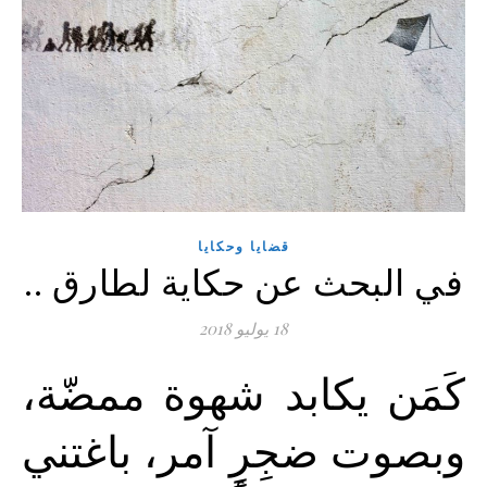
قضايا وحكايا
في البحث عن حكاية لطارق ..
18 يوليو 2018
كَمَن يكابد شهوة ممضّة،
وبصوت ضجِرٍ آمر، باغتني