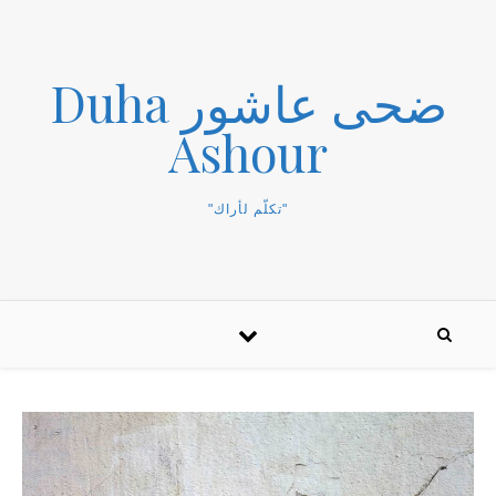
ضحى عاشور Duha
Ashour
"تكلّم لأراك"