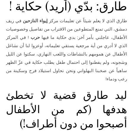
طارق: بدّي (أريد) حكاية !
طارق الذي لا يعلم شيئاً عن تعليمات مركز
إيواء النازحين
في ريف
دمشق، التي تمنع المتطوعين من الاقتراب من تفاصيل وخصوصيات
الأطفال، عاجلني بأمر آخر: بدي حكاية ما فيها
حرب
! في المركز
الذي لا أدري من أية مرجعية يستقي تعليماته، أوعزوا لنا أن نشاغل
الأطفال عن همومهم بالنشاطات واللعب النهاري، سكتوا عن الليل
وشجونه، ولم يفطنوا إلى احتمال طفل يطلب حكاية في عزّ الظهر
ساهياً عن صخبنا البهلواني ونحن نحاول استيلاد فرح وسكينة من
رعب ودماء!
ليد طارق قضية لا تخطئ
هدفها (كم من الأطفال
أصبحوا من دون أطراف!)