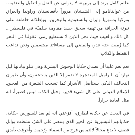
عالم كامل يرتد إلى بربريته لا يتوانى عن القتل والتنكيل والتعذيب،
من غوانتانامو إلى الشيشان مروراً بأفغانستان وراوندا والعراق
وتركيا وسوريا وايران والسعودية والبحرين، وبإطلالة خاطفة على
تبرئة الجرافة من تهمة سحق جسد مقاوِمة سلميّة في فلسطين…
كل ذلك والعيب فينا، نحن الذين لا نستطيع رمي عقولنا في البحر
كما رُميت جثة عدو، والمضي إلى مساءاتنا مبتسمين ونحن نداعب
القطط والكلاب!
نعم نعم علينا أن نصدق حكايا الوحوش البشرية وهي تتلو بياناتها ليل
نهار: أن البراميل المتفجرة لا تدمر إلا الذين يستحقون، وأن طيران
التحالف الذكي يستأصل الأشرار كما تسحب الشعرة من العجين.
الإعلام الدولي على كل شيء قدير، وحبل الكذب ليس قصيراً، إنه
مثل العادة جراراً.
في البحث عن حكاية لطارق، أفزعني أنه لم يعد للسوريين حكاية،
حكاياتهم التبشيرية عن الخير الذي ينتصر على الشرّ، تشظت بوابل
قصف لا يدع مجالاً لالتماس فرج من السماء ورُجمت وأُحرقت بأيدي