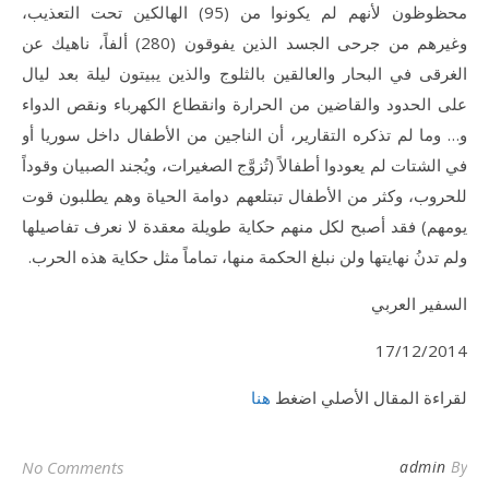
محظوظون لأنهم لم يكونوا من (95) الهالكين تحت التعذيب،
وغيرهم من جرحى الجسد الذين يفوقون (280) ألفاً، ناهيك عن
الغرقى في البحار والعالقين بالثلوج والذين يبيتون ليلة بعد ليال
على الحدود والقاضين من الحرارة وانقطاع الكهرباء ونقص الدواء
و… وما لم تذكره التقارير، أن الناجين من الأطفال داخل سوريا أو
في الشتات لم يعودوا أطفالاً (تُزوَّج الصغيرات، ويُجند الصبيان وقوداً
للحروب، وكثر من الأطفال تبتلعهم دوامة الحياة وهم يطلبون قوت
يومهم) فقد أصبح لكل منهم حكاية طويلة معقدة لا نعرف تفاصيلها
ولم تدنُ نهايتها ولن نبلغ الحكمة منها، تماماً مثل حكاية هذه الحرب.
السفير العربي
17/12/2014
لقراءة المقال الأصلي اضغط
هنا
No Comments
admin
By