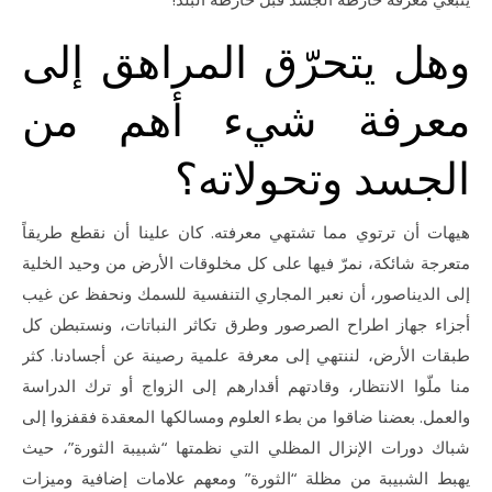
وهل يتحرّق المراهق إلى
معرفة شيء أهم من
الجسد وتحولاته؟
هيهات أن ترتوي مما تشتهي معرفته. كان علينا أن نقطع طريقاً
متعرجة شائكة، نمرّ فيها على كل مخلوقات الأرض من وحيد الخلية
إلى الديناصور، أن نعبر المجاري التنفسية للسمك ونحفظ عن غيب
أجزاء جهاز اطراح الصرصور وطرق تكاثر النباتات، ونستبطن كل
طبقات الأرض، لننتهي إلى معرفة علمية رصينة عن أجسادنا. كثر
منا ملّوا الانتظار، وقادتهم أقدارهم إلى الزواج أو ترك الدراسة
والعمل. بعضنا ضاقوا من بطء العلوم ومسالكها المعقدة فقفزوا إلى
شباك دورات الإنزال المظلي التي نظمتها “شبيبة الثورة”، حيث
يهبط الشبيبة من مظلة “الثورة” ومعهم علامات إضافية وميزات