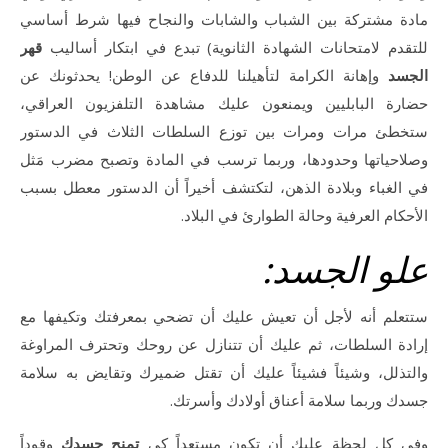
مادة مشتركة بين الشباب والشابات والنجاح فيها شرط أساسي
للتقدم لامتحانات الشهادة الثانوية) تبدع في ابتكار أساليب
قهر
الجسد
وإهانة الكرامة لتأهيلنا للدفاع عن الوطن! يحدثونك عن
حضارة البابليين ويمنعون عليك مشاهدة التلفزيون العراقي،
ستخطئ مرات ومرات بين توزع السلطات الثلاث في الدستور
وصلاحياتها وحدودها، وربما ترسب في المادة وتصبح مضرب مَثل
في الغباء وبلادة الذهن، لتكتشف أخيراً أن الدستور معطل بسبب
الأحكام العرفية وحالة الطوارئ في البلاد.
علو الجسد:
ستتعلم أنه لأجل أن تعيش عليك أن تضحي بمعرفتك وتكيفها مع
إرادة السلطات، ثم عليك أن تتنازل عن روحك وتحترف المراوغة
والتذلل، وشيئاً فشيئاً عليك أن تقتل ضميرك وتقايض به سلامة
جسدك وربما سلامة أعناق أولادك وأسرتك.
وفي كل لحظة عليك أن تكون مستعداً كي
تمنح جسدك
وقوداً