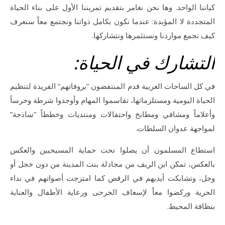
كياننا الواحد. وها نحن نغامر بتقديم تمريننا الأول على بناء الحياة
المتجددة لا المؤبدة: عندما نكون بكامل ذواتنا ونجتمع معاً سنعرف
كيف نجمع مواردنا ونستثمرها ونتشاركها.
التشارك في الحياة:
في كل الساحات العربية قدم المنتفضون “بروفاتهم” الفريدة لتنظيم
الحياة اليومية ومستلزماتها، تقاسموا المهام وأوجدوا شرطة وحرساً
وأعلاماً ومشافي ومطابخ واحتفالات ومنتديات وخططاً “ساذجة”
لمواجهة عدوان السلطات.
استطاع المسلمون أن يصلوا تحت حماية المسيحيين والعكس
بالعكس، تمكن ابن الريف من مجادلة بنت المدينة من دون خجل أو
وجل، وتشابكت أيديهم في الرقص كما امتزجت أصواتهم في نداء
الحرية وركضوا معاً لإسعاف الجرحى ورعاية الأطفال والعناية
بنظافة المحيط.