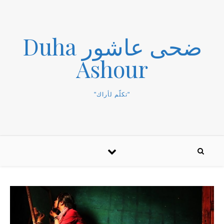
ضحى عاشور Duha
Ashour
"تكلّم لأراك"