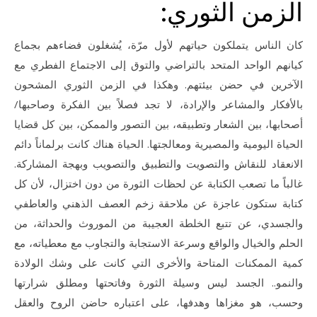
الزمن الثوري:
كان الناس يتملكون حياتهم لأول مرّة، يُشغلون فضاءهم بجماع
كيانهم الواحد المتحد بالتراضي والتوق إلى الاجتماع الفطري مع
الآخرين في حضن بيئتهم. وهكذا في الزمن الثوري المشحون
بالأفكار والمشاعر والإرادة، لا تجد فصلاً بين الفكرة وصاحبها/
أصحابها، بين الشعار وتطبيقه، بين التصور والممكن، بين كل قضايا
الحياة اليومية والمصيرية ومعالجتها. الحياة هناك كانت برلماناً دائم
الانعقاد للنقاش والتصويت والتطبيق والتصويب وبهجة المشاركة.
غالباً ما تصعب الكتابة عن لحظات الثورة من دون اختزال، لأن كل
كتابة ستكون عاجزة عن ملاحقة زخم العصف الذهني والعاطفي
والجسدي، عن تتبع الخلطة العجيبة من الموروث والحداثة، من
الحلم والخيال والواقع وسرعة الاستجابة والتجاوب مع معطياته، مع
كمية الممكنات المتاحة والأخرى التي كانت على وشك الولادة
والنمو.. الجسد ليس وسيلة الثورة وفاتحتها ومطلق شرارتها
وحسب، هو مغزاها وهدفها، على اعتباره حاضن الروح والعقل