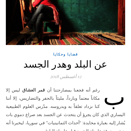
قضايا وحكايا
عن البلد وهدر الجسد
12 أغسطس 2018
ب
رغم أنه فجعنا بمصارحتنا أن
قمر العشاق
ليس إلا
مكاناً معتماً وبارداً، مليئاً بالحفر والتضاريس، إلا أننا
كنا نزداد تعلقاً به وبدروسه. مدّرس العلوم الطبيعية
اليساري الذي كان يجرؤ أن يتحدث عن الجسد بعد صراع دموي بات
يُشار إليه بعبارة محايدة: “أحداث الثمانينيات” في سوريا، ليخبرنا أنه
ينبغي معرفة خارطة الجسد قبل خارطة البلد!