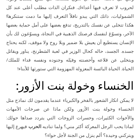
لحروب لا تعرف فيها أعداءك. فنكران الذات مطلب أعلى عند كل
الشموليات، ذاتك التي يبدو نافلاً التعرف إليها ما دمت ستنكرها!
هكذا تتخلى عن نفسك بالتدريج، تدفع بعضها على أمل حماية بعضها
الآخر، وتسوّغ لنفسك فرصتك الذهبية في النجاة، ويسوّغون لك بأن
الإنسان يستطيع أن يعيش بلا ضمير وبلا روح ولا موقف، لكنه يحتاج
جسده. الجسد، حاله كحال الوزير في لعبة الشطرنج، يناور ويقاتل
ويتخلى عن قلاعه وأحصنته وفيَله وجنوده ونفسه فداء للملك/
الحياة. الحياة البائسة المعزولة المهزومة التي ستورثها للأبناء!
الخنساء وخولة بنت الأزور:
لا يمكن انكار الشعور بالفخر والكبرياء عندما يقدمون لك نماذج مثل
الخنساء وخولة بنت الأزور. ولكن ماذا عن صرخات الأمهات
والأخوات الكثيرات، وحسرات الزوجات التي يتردد صداها حولك:
لماذا يحب الرجل المعركة أكثر مني؟ ولما تناديه
الحرب
فيهرع إليها
ويتركني وحيدة؟ ألم ينزل من الجنة لأجل حواء؟