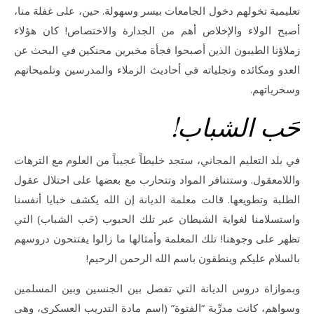
تعليمية تخولهم دخول الجامعات بيسر وسهولة. حين، على غفلة منا،
أصبح الولاء والإخلاص أهم من الجدارة والاختصاص! كان هؤلاء
زملاؤنا الطيبون الذين أصبحوا فجأة مخبرين محنكين في البحث عن
العدو ومكائده وتجلياته في أحاديث الزملاء والمدرسين وتلميحاتهم
وسخرياتهم.
حَب الشباب!
في بلد التعليم المجاني، ستجد خليطاً عجيباً من العلوم مع الترهات
واللامعقول. وستتنافر المواد وتتحارب مع بعضها على احتلال عقول
الطلبة وتطويعها. قالت معلمة الديانة إن الله يكشف خبايا أنفسنا
واستسلامنا لغواية الشيطان عبر تلك الحبوب (حَب الشباب) التي
تظهر على وجوهنا! تلك المعلمة وأمثالها ما زالوا يفتتحون دروسهم
بالسلام عليكم وينطقون باسم الله الرحمن الرحيم!
وبموازاة دروس الديانة التي تفصل بين الجنسين وبين المسلمين
وسواهم، كانت مدرِّبة “الفتوة” (اسم مادة التدريب العسكري، وهي