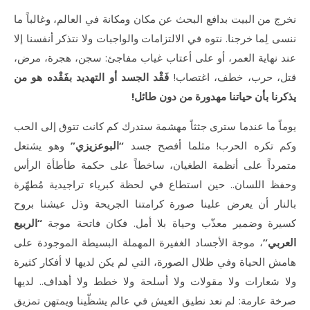
نخرج من البيت بدافع البحث عن مكان ومكانة في العالم، وغالباً ما
ننسى لِما خرجنا. نتوه في الالتزامات والواجبات ولا نتذكر أنفسنا إلا
عند نهاية العمر، أو على أعتاب غياب مفاجئ: سجن، هجرة، مرض،
قتل، حرب، خطف، اغتصاب!
فَقْد الجسد أو التهديد بفَقْده هو من
يذكرنا بأن حياتنا مهدورة من دون طائل!
يوماً ما عندما سترى جثثاً مهشمة ستدرك كم كانت تتوق إلى الحب
وكم تكره الحرب! مثلما أفصح جسد
“البوعزيزي”
وهو يشتعل
متمرداً على أنظمة الطغيان، ساخطاً على حكمة طأطأة الرأس
وحفظ اللسان.. حين استطاع في لحظة كبرياء تراجيدية مُطهّرة
بالنار أن يعرض علينا صورة كرامتنا الجريحة وذل عيشنا بروح
كسيرة وضمير معذّب وحياة بلا أمل. فكان فاتحة موجة
“الربيع
العربي”
، موجة الأجساد الغفيرة المهملة البسيطة الموجودة على
هامش الحياة وفي ظلال الصورة، التي لم يكن لديها لا أفكار كثيرة
ولا شعارات ولا مقولات ولا أسلحة ولا خطط ولا أهداف.. لديها
صرخة عارمة: لم نعد نطيق العيش في عالم يشظّينا ويمتهن تمزيق