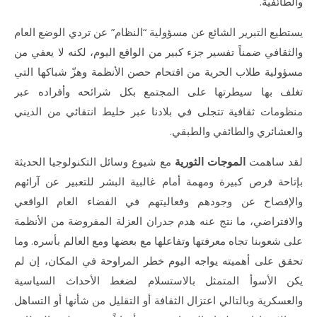
والطائفية.
يستطيع التبرير الشائع عن مسؤولية “النظام” عن تردي الوضع العام
والثقافي ضمناً تفسير جزء كبير من الواقع اليوم، لكنه لا يعفي من
مسؤولية طلاب الحرية من اقتحام حصن الأنظمة وهزّ شباكها التي
تغلف بها سيطرتها على المجتمع بكل شرائحه وأفراده عبر
منظومات ثقافية تتجلى في بلادنا عبر خليط انتقائي من الديني
والعشائري والطائفي والطبقي.
لقد ساهمت
الموجات الثورية
مع شيوع وسائل التكنولوجيا الحديثة
بإتاحة فرص كبيرة ومهمة أمام غالبية البشر للتعبير عن آرائهم
والإفصاح عن وجودهم وفعاليتهم في الفضاء العام الواقعي
والافتراضي، ما نتج عنه هدم جدران العزلة المفروضة من الأنظمة
على شعوبنا تجاه معرفتها وتفاعلها مع بعضها ومع العالم بأسره. وما
تحقق على أهميته يواجه اليوم خطر المراوحة في المكان، إن لم
يكن الأسوأ المتمثل بالاستسلام لضغط الأحداث السياسية
والعسكرية وبالتالي اعتزال الثقافة أو التقليل من شأنها أو التساهل