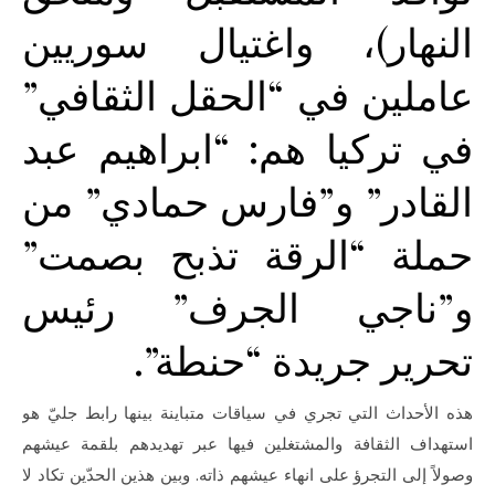
النهار)، واغتيال سوريين
عاملين في “الحقل الثقافي”
في تركيا هم: “ابراهيم عبد
القادر” و”فارس حمادي” من
حملة “الرقة تذبح بصمت”
و”ناجي الجرف” رئيس
تحرير جريدة “حنطة”.
هذه الأحداث التي تجري في سياقات متباينة بينها رابط جليّ هو
استهداف الثقافة والمشتغلين فيها عبر تهديدهم بلقمة عيشهم
وصولاً إلى التجرؤ على انهاء عيشهم ذاته. وبين هذين الحدّين تكاد لا