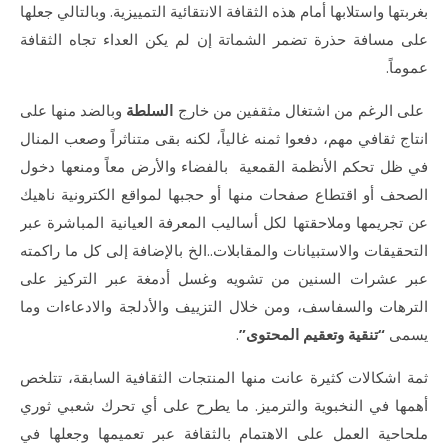
بغربتها واستلابها أمام هذه الثقافة الانتقائية التمييزية. وبالتالي جعلها
على مسافة حذرة تضمر الشماتة إن لم يكن العداء تجاه الثقافة
عموماً.
على الرغم من اشتغال مثقفين من خارج
السلطة
وبالضد منها على
انتاج ثقافي مهم، دفعوا ثمنه غالياً، لكنه بقى متناثراً وصعب المنال
في ظل تحكم الأنظمة القمعية بالفضاء والأرض معاً ومنعها دخول
الصحف أو اقتطاع صفحات منها أو حجبها لمواقع الكترونية ناهيك
عن تجريمها وملاحقتها لكل أساليب المعرفة العيانية المباشرة عبر
التحقيقات والاستبيانات والمقابلات..الخ بالإضافة إلى كل ما راكمته
عبر عشرات السنين من تشويه وغسل أدمغة عبر التركيز على
الترهات والسفاسف، ومن خلال التزييف والأدلجة والادعاءات وما
يسمى
“تنقية وتعقيم المحتوى”
.
ثمة اشكالات كثيرة عانت منها المنتجات الثقافية السابقة، تتلخص
أهمها في النخبوية والترميز. ما يطرح على أي تحرك شعبي ثوري
ملحاحية العمل على الاهتمام بالثقافة عبر تعميمها وجعلها في