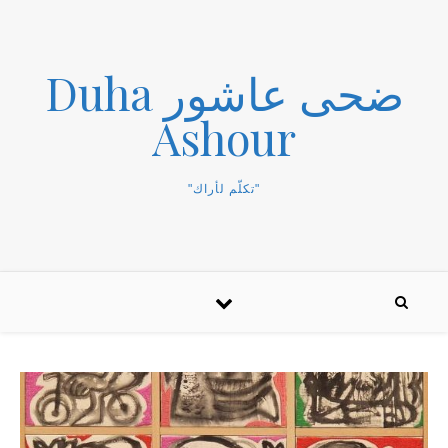
ضحى عاشور Duha
Ashour
"تكلّم لأراك"