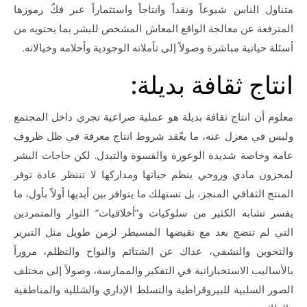
متناول الناس شيوعاً ونقداً وانتاجاً واستثماراً عبر فكّ رموزها
المترفعة عن معالجة الواقع المعاش المشخص للبشر بما يحتويه من
أسئلة حياتية مباشرة وصولاً إلى تأملاته الوجودية وأحلامه وخيالاته.
انتاج ثقافة بديلة:
معلوم أن انتاج ثقافة بديلة هو عملية صراعية تجري داخل المجتمع
وليس في معزل عنه، ما يعّقد شروط انتاج معرفة في ظل ظروف
عامة وخاصة شديدة الوعورة والقسوة والتبدل. لكن حاجات البشر
لمخزون مادي وروحي ينظم حياتها ومداركها لا تنتظر عادة توفر
المنتج الثقافي المنجز، بل تستهلك ما يتوافر بين أيديها أولاً بأول، ما
يفسر تشابه الكثير من سلوكيات و”أخلاقيات” الثوار والمتمردين
التي لم تنضج بعد مع نقيضها المسيطر لزمن طويل مثل التبرير
والتخوين والتشفي، عداك عن الشتائم والنواح والتظلم، مروراً
بالأساليب الاستخباراتية في التفكير والممارسة، وصولاً إلى مختلف
الصور السلبية للبيروقراطية والتسلط الإداري والشللية والمناطقية