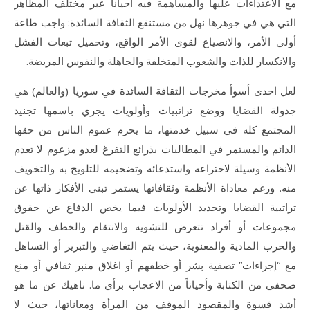
مع الاعتداءات عليها والمساهمة فيه أحياناً عبر مختلف المظاهر
التي هي في جوهرها نهل من مستنقع الثقافة السائدة: واجب طاعة
أولي الأمر، والانصياع لقوى الأمر الواقع، وتحميل تبعات الفشل
والانكسار للذات والشعوب المتخلفة والجاهلة والنفوس المريضة.
لعل احدى أسوأ مخرجات الثقافة السائدة في سوريا (والعالم) هي
جدولة القضايا ووضع تراتبيات وأولويات يجري باسمها تجنيد
المجتمع كله في سبيل خدمتها، ما يحرم عموم الناس من حقها
الدائم والمستمر في المطالبات بذرائع التفرغ لعدو مزعوم لا تعدم
الأنظمة وسيلة لاختراعه واستدعائه وتضخيمه للتلويح به والتخويف
منه. ورغم معاداة الأنظمة وثقافاتها يستمر تبني الأفكار ذاتها عن
تراتبية القضايا وتحديد الأولويات فيما يخص الدفاع عن حقوق
مجموعات أو أفراد تتعرض للتشويه والانتقام والخطف والقتل
والحرب المادية والمعنوية، حيث يتم التغاضي والتبرير أو التساهل
مع “إجراءات” تصفية بشر أو خطفهم أو اغلاق منبر ثقافي أو منع
صحفي من الكتابة وأحياناً من الاعجاب برأي ما. ناهيك عن ما هو
أشد قسوة والمقصود الموقف من المرأة ومعاناتها، حيث لا