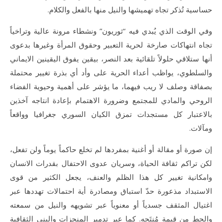
حساسية تُذكر تجاه تهميشها والنيل منها بالفعل والكلام.
وفي الوقت الذي يُبدي فيه “ثوريون” ونشطاء مرونة عالية وتراخياً
تجاه انتهاكات صارخة لحرية التعبير وحقوق المرأة وغيرها بدعوى
أنها ستلاقي حلولاً تلقائية بعد النصر، بيقين يفوق اليقينين الايماني
والسلطوي، يواظب أعداء الحرية على وأد أي بذرة تغيير محتملة
بصفاقة وصلف لا ريب فيهما، ما يؤشر على أهمية وحيوية الفضاء
الروحي والمادي للمجتمع وضرورة الاهتمام بإعادة انتاجه آخذين
بالاعتبار كل مستجدات تمزق الكيان السوري جغرافيا وواقعاً
ومآلات.
إن صورة أو مقالة أو أغنية بمفردها لم تخلع حاكماً يوماً ولن تفعل،
لكن تراكم ثقافة الحياة، وسريان عدوى الاحتفال بقدرات الانسان
وامكانية تغيير كل هذا الظلم والعنف، يجعل الكثير من قوى
الاستبداد مذعورة حدّ استباق ومصادرة أية احتمالات تهددها عبر
اغتيال المثقف جسدياً أو معنوياً عبر تشويهه والنيل من سمعته
والحط من قيمة مُنتَجه. كما عبر تدمير المنجزات والبنى الثقافية