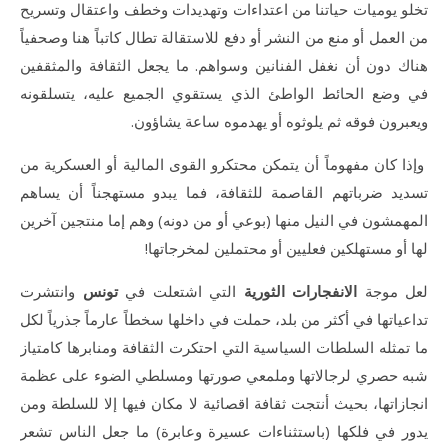
تخلو يوميات حياتنا من اعتداءات وتهديدات وخطف واعتقال وتسريح
من العمل أو منع من النشر أو دفع للاستقالة تطال كاتباً هنا وصحفياً
هناك دون أن نغفل الفنانين وسواهم. ما يجعل الثقافة والمثقفين
في وضع الحائط الواطئ الذي يستقوي الجميع عليه، يتسلقونه
ويعبرون فوقه ثم يلوثوه أو يهدموه ساعة يشاؤون.
وإذا كان مفهوماً أن يتمكن محتكرو القوى المالية أو العسكرية من
تسديد ضرباتهم القاصمة للثقافة، فما يبدو مستهجناً أن يساهم
المهمشون في النيل منها (بوعي أو من دونه) وهم إما منتجين آخرين
لها أو مستهلكين فعليين أو محتملين لمخرجاتها!
لعل موجة
الانفجارات الثورية
التي اشتعلت في
تونس
وانتشرت
تداعياتها في أكثر من بلد، حملت في داخلها سخطاً عارماً جذرياً لكل
ما تمثله السلطات السياسية التي احتكرت الثقافة ومنابرها كامتياز
شبه حصري لرجالاتها وملمعي صورتها ومسلطي الضوء على عظمة
انجازاتها، بحيث أنتجت ثقافة اقصائية لا مكان فيها إلا للسلطة ومن
يدور في فلكها (باستثناءات عسيرة وعابرة) ما جعل الناس تشعر