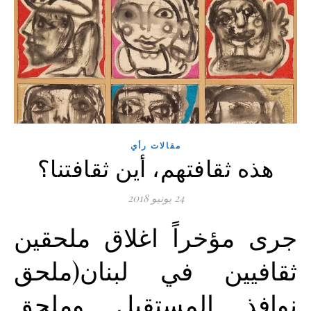
مقالات رأي
هذه ثقافتهم، أين ثقافتنا؟
24 يونيو 2018
جرى مؤخراً اغلاق ملحقين
ثقافيين في لبنان(ملحق
نوافذ المستقبل وملحق