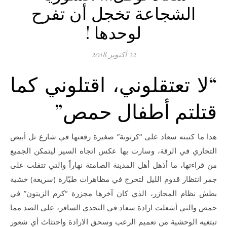
الشجاعة تخجل أن تفرح
لوحدها !
22 أكتوبر 2018
“لا تعتقلوني، اقتلوني كما
قتلتم أطفال حمص”
هذا ما كتبته سعاد على “كرتونة” صغيرة رفعتها في شارع تل أبيض
التجاري في الرقة، وسارت بها عكس اتجاه السير ليتمكن الجميع
من قراءتها، ما أذهل أهل المدينة الصامتة نهاراً والتي تتقلب على
جمر انتظار قدوم الليل لتخرج في مظاهرات طيّارة (سريعة) خشية
بطش نظام المجازر، الذي كان آخرها مجزرة “كرم الزيتون” في
حمص والتي أشعلت ارادة سعاد في التحدي السافر، على الضد مما
تبتغيه الوحشية من تعميم الرعب وسحق الارادة واجتثاث أي شعور