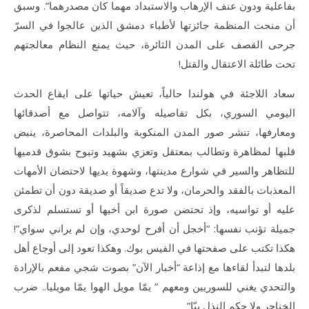
بفاعلية ودون عنف الإرهاب والاستبداد مهما كان مصدرهما”. وسبق
أن منحت المنظمة جائزتها لأطباء دمشق الذين عالجوا في السرّ
جرحى القصف على المدن الثائرة، حيث يمنع النظام معالجتهم
تحت طائلة الاعتقال والقتل!
سعاد اللاجئة في هولندا حالياً، تعيش حياتها على ايقاع الحدث
اليومي السوري، بكل تفاصيله وآلامه، تتواصل مع أصدقائها
ومعارفها، تنشر صور المدن المنكوبة والبلدات المحاصرة، ينبض
قلبها لمظاهرة وتطالب بمعتقل وتعزي بشهيد وتبوح بشوق قدميها
للتظاهر والسير في شوارع مدينتها، وشهوة يديها لاحتضان الأمهات
المعذبات بالفقد والحرمان، ولا تدع صديقاً أو صديقة دون أن تطمئن
عليه أو تواسيه، وإذ تحتضن صورة ابن أخيها أو تستسلم لذكرى
جميلة تؤنب نفسها: “أخجل أن أفرح لوحدي، وإن لم يراني سواي”!
هكذا تكتب على صفحتها في الفيس بوك. وهكذا تعود إلى أوجاع أهل
بلدها لتبدأ لقاءها مع إذاعة “أخبار الآن” بصوت شجي مفعم بالإرادة
والتحدي يغني للسوريين ومعهم ” يمّا مويل الهوا يمّا مويليا.. ضرب
الخناجر ولا حكم النذل بيّا”