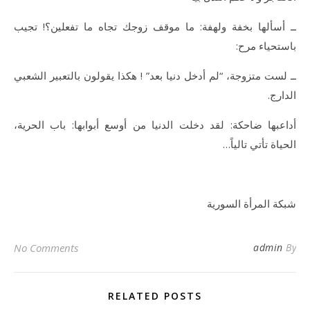
ــ أسألها بخفة ولهفة: ما موقف زوجك تجاه ما تفعلين؟! تجيب
باستحياء مرح:
ــ لست متزوجة، “لم أدخل دنيا بعد” ! هكذا يقولون بالتعبير الشعبي
الدارج.
أداعبها ضاحكة: لقد دخلت الدنيا من أوسع أبوابها: باب الحرية،
الحياة تأتي تالياً…
شبكة المرأة السورية
No Comments
admin
By
RELATED POSTS