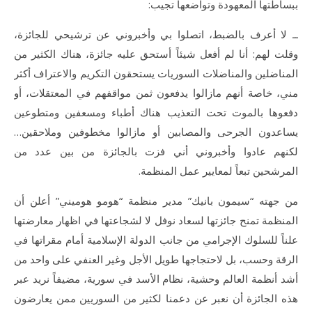
ببساطتها المعهودة وتواضعها تجيب:
ــ لا أعرف بالضبط، اتصلوا بي وأخبروني عن ترشيحي للجائزة،
وقلت لهم: أنا لم أفعل شيئاً أستحق عليه جائزة، هناك الكثير من
المناضلين والمناضلات السوريات يستحقون التكريم والاعتراف أكثر
مني، خاصة أنهم مازالوا يدفعون ثمن مواقفهم في المعتقلات، أو
دفعوها بالموت تحت التعذيب هناك أطباء ومسعفين ومتطوعين
يساعدون الجرحى والمصابين أو مازالوا مخطوفين وملاحقين…
لكنهم عادوا وأخبروني أني فزت بالجائزة من بين عدد من
المرشحين تبعاً لمعايير عمل المنظمة.
من جهته “سيمون بانيك” مدير منظمة “هومو هوميني” أعلن أن
المنظمة تمنح جائزتها لسعاد نوفل لا لشجاعتها في اظهار معارضتها
علناً للسلوك الإجرامي من جانب الدولة الإسلامية أمام مقراتها في
الرقة وحسب، بل لاحتجاجها طويل الأجل وغير العنفي على واحد من
أشد أنظمة العالم وحشية، نظام الأسد في سورية، مضيفاً نريد عبر
هذه الجائزة أن نعبر عن دعمنا لكثير من السوريين ممن يعارضون