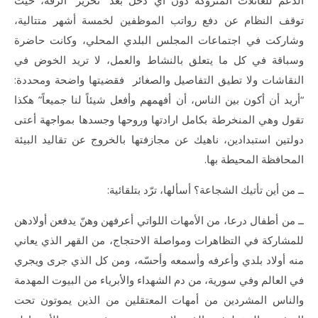
الدعم للعائلات المتروكة دون أي دخل بعد “تحرير” الرقة، حيث
توقف النظام عن دفع رواتب الموظفين لخمسة أشهر متتالية،
وشاركت في اجتماعات المجلس البلدي المحلي، وكانت حاضرة
وسباقة في كل ما يتعلق بالنشاط والعمل، لا تريد الخوض في
النقاشات ولا تطيق التفاصيل والصغائر فقضيتها واضحة ومحددة:
“أريد أن أكون بين الناس، أن أفهمهم وأفعل شيئاً لنا جميعاً” هكذا
تقول وهي المنخرطة بكامل ارادتها وروحها وجسدها بمواجهة أعتى
دولتين استبدادين، ناهيك عن مجازفتها بالخروج عن تقاليد البيئة
المحافظة المحيطة بها.
ــ من أين تأتيك الشجاعة؟ أسألها، ترّد بتلقائية:
ــ من أطفال درعا، من الأمهات اللواتي أعرفهن وهنّ يدفعن أولادهن
للمشاركة في التظاهرات ومواصلة الاحتجاج، من القهر الذي يعاني
منه أولاد بلدي وأعرفه وأسمعه وأحسّه، ومن كل الذي جرى ويجري
في العالم وفي سورية، من دم الشهداء والأبرياء من البيوت المهدمة
والناس المشردين من أمهات المعتقلين من الذين يموتون تحت