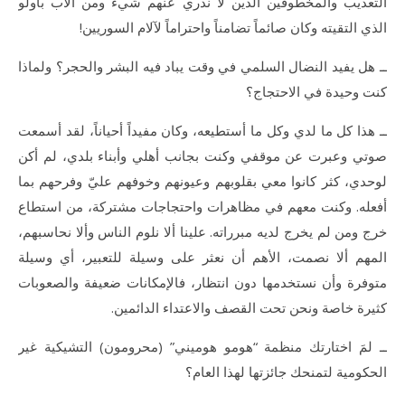
التعذيب والمخطوفين الذين لا ندري عنهم شيء ومن الأب باولو
الذي التقيته وكان صائماً تضامناً واحتراماً لآلام السوريين!
ــ هل يفيد النضال السلمي في وقت يباد فيه البشر والحجر؟ ولماذا
كنت وحيدة في الاحتجاج؟
ــ هذا كل ما لدي وكل ما أستطيعه، وكان مفيداً أحياناً، لقد أسمعت
صوتي وعبرت عن موقفي وكنت بجانب أهلي وأبناء بلدي، لم أكن
لوحدي، كثر كانوا معي بقلوبهم وعيونهم وخوفهم عليّ وفرحهم بما
أفعله. وكنت معهم في مظاهرات واحتجاجات مشتركة، من استطاع
خرج ومن لم يخرج لديه مبرراته. علينا ألا نلوم الناس وألا نحاسبهم،
المهم ألا نصمت، الأهم أن نعثر على وسيلة للتعبير، أي وسيلة
متوفرة وأن نستخدمها دون انتظار، فالإمكانات ضعيفة والصعوبات
كثيرة خاصة ونحن تحت القصف والاعتداء الدائمين.
ــ لمَ اختارتك منظمة “هومو هوميني” (محرومون) التشيكية غير
الحكومية لتمنحك جائزتها لهذا العام؟