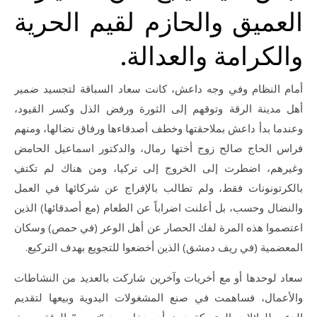
العميق والحازم لقيم الحرية
والكرامة والعدالة.
أمام النظام وفي وجه داعش، كانت سعاد السباقة لتجسيد ضمير
أهل مدينة الرقة وتوقهم إلى الثورة ورفض الذل وكسر القيود،
وعندما بدأ داعش بملاحقتها وخطف أصدقاءها ورفاق نضالها، ومنهم
فراس الحاج صالح زوج أختها رمال، والدكتور اسماعيل الحامض
وغيرهم، اضطرت إلى الخروج إلى تركيا، ومن هناك لم تكتفِ
بالكرتونونات فقط، ولم تطالب بالإفراج عن شركائها في العمل
والنضال وحسب، بل أعلنت اضراباً عن الطعام (مع أصدقائها) الذين
اعتصموا هذه المرة لفك الحصار عن أهل الوعر (في حمص) وسكان
المعضمية (في ريف دمشق) الذين أخضعوا للتجويع بهدف التركيع.
سعاد لوحدها أو مع أخريات وآخرين شاركت بالعديد من النشاطات
والأعمال، فساهمت في صنع المشغولات اليدوية وبيعها لتقديم