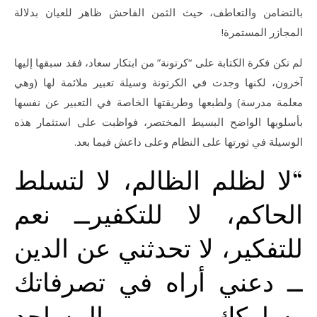
بالتضامن والتعاطف، حيث الثمن الفاحش ظاهر للعيان بدلالة
المجازر المستمرة!
لم تكن فكرة الكتابة على “كرتونة” من ابتكار سعاد، فقد سبقها إليها
آخرون، لكنها وجدت في الكرتونة وسيلة تعبير ملائمة لها (وهي
معلمة مدرسة) ولطبعها وطريقتها الخاصة في التعبير عن نفسها
بأسلوبها الواضح البسيط المختصر، فواظبت على استثمار هذه
الوسيلة في ثورتها على النظام وعلى داعش فيما بعد.
“لا لظلم الظالم، لا لتسلط
الحاكم، لا للتكفيرــ نعم
للتفكير، لا تحدثني عن الدين
ــ دعني أراه في تصرفاتك
وسلوكك، المساجد