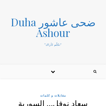
ضحى عاشور Duha
Ashour
"تكلّم لأراك"
مقابلات و كلمات
سعاد نوفل… السورية