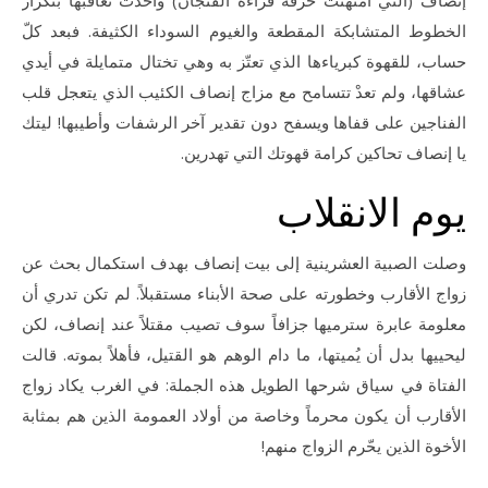
إنصاف (التي امتهنت حرفة قراءة الفنجان) وأخذت تعاقبها بتكرار
الخطوط المتشابكة المقطعة والغيوم السوداء الكثيفة. فبعد كلّ
حساب، للقهوة كبرياءها الذي تعتّز به وهي تختال متمايلة في أيدي
عشاقها، ولم تعدْ تتسامح مع مزاج إنصاف الكئيب الذي يتعجل قلب
الفناجين على قفاها ويسفح دون تقدير آخر الرشفات وأطيبها! ليتك
يا إنصاف تحاكين كرامة قهوتك التي تهدرين.
يوم الانقلاب
وصلت الصبية العشرينية إلى بيت إنصاف بهدف استكمال بحث عن
زواج الأقارب وخطورته على صحة الأبناء مستقبلاً. لم تكن تدري أن
معلومة عابرة سترميها جزافاً سوف تصيب مقتلاً عند إنصاف، لكن
ليحييها بدل أن يُميتها، ما دام الوهم هو القتيل، فأهلاً بموته. قالت
الفتاة في سياق شرحها الطويل هذه الجملة: في الغرب يكاد زواج
الأقارب أن يكون محرماً وخاصة من أولاد العمومة الذين هم بمثابة
الأخوة الذين يحّرم الزواج منهم!