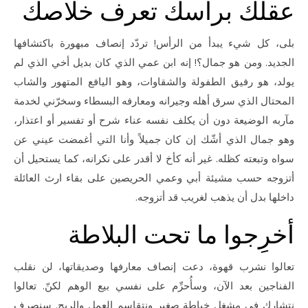
عقلك براسك تعرف خلاصك
بلى، كل شيء يبدأ من الرأس! تردّد إنصاف مبهورة باكتشافها
الجديد. ومن هو جمال؟! إنه ابن عمي الذي كان بديل أخي الذي لم
يولد، هو رفيق الطفولة والشقاوات، وهو اليافع المتهور والشاب
المحتال الذي سرق أهله وجيرانه ومعارفه البسطاء وسخرّني لخدمة
مآربه الوضيعة دون أن يكلف نفسه عناء شرح أو تفسير أو اعتذار،
وهو جمال الذي أشّك إن كان جميلاً وأنا التي أغمضت عيني عن
سواه وتبعته كظله. غير أنه كأخ لا أقدر على نكرانه، كما يستحيل أن
أتزوجه حسب مشيئة أبي وعمي الحريصين على بقاء ارث العائلة
داخلها بدل أن يذهب لغريب قد أتزوجه.
أخرِجوا ما تحت البلاطة
تعالوا نشرب قهوة، دعت إنصاف معارفها وصديقاتها، لن نقلب
الفناجين بعد الآن، وسأُحرِّم على نفسي بيع الوهم لكنّ. تعالوا
نتشارك في مشغل خياطة صغير ونتقاسم العمل والربح. سنصرف