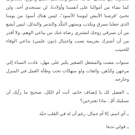
كما نشاء من أموالنا على أنفسنا وأولادنا، لن نستجدي أحد، ولن
نخبئ “قرشنا الأبيض ليومنا الأسود”، ليس هناك أسودَ من يومنا
الذي جعلنا نسرق ونكذب ونمتهن النكّد والتذمر والتذلل، ليس أبشع
من أن تسرقي زوجك لتشتري رضاه عنك من بياعي الوهم، ولا أقذر
من أن أشترك بجريمة نصب واحتيال (دون علمي) بداعي الوفاء
للحبيب.
سنوات مضت والمشغل الصغير يكبر على مهل، عادت النساء إلى
مرحهن وكدّهن، واثقات ولو منهكات تحت وطأة العمل في المنزل
وخارجه.
ــ الفضل لك يا إنصاف خانم، أنت أم الكل، صحيح ما رأيك أن
نسمّيك أمّ… ماذا تقترحين؟
ــ أي اسم، إلا أم جمال، رغم أن له في القلب حبّة.
ــ قولي ندبة!