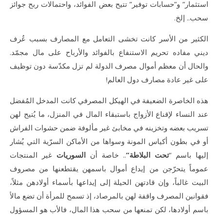
استثمار” و”حسابات توفير” تتيح بعض الفوائد، واحتمالات ربح جوائز
سحب.. إلخ.
الكثير من الأسر كانت تخشى التعامل مع المصارف بسبب عُرف
ديني مفاده تحريم الاستنفاع بالفوائد والأرباح على مال مجمّد.
والحال أن معظم أموال مصرف الدولة لم تزل مكدّسة دون توظيف
على غير عادة مصارف دول العالم!
هذه الخاصرة الضعيفة في الهيكل المصرفي كانت المدخل المُفضل
عند النساء لإقناع الأزواج باستبقاء المال في المنزل، ما يُتيح لهن
تسريب بعضه وتخزينه في مخابئ غير مألوفة ضمن حشوات الفراش
أو في بطون أكياس المونة وسواها من الأماكن السرّية التي يُشار
إليها باسم “
تحت البلاطة”
.. خاصة أن
السوريات
غير المنتجات
عموماً يتحرّجن من إيداع أموال باسمهن يقتطعنها من مصروف
البيت غالباً، وإن قادتهن الحيلة إلى إيداعها بأسماء أولادهن مثلاً،
فقوانين المصرف واقفة لهن بالمرصاد، إذ تسمح للمرأة أن تضع مالاً
باسم أولادها، لكن تمنعها من سحب هذا المال، فالأب هو المسؤول