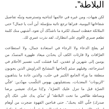
البلاطة”.
لكن هيهات، ومن غيره في عالمها لتناجيه وتسترضيه وتبثّه تفاصيل
شقاءاتها اليومية، فتراها ترجع تائبة متوّسلة: أين أنت يا جمال؟ حتى
الملائكة حفظت اسمك لكثرة ما ناشدْتُك أن تعود، أشتهي منك كلمة
تطعم صبري لأقوى على انتظارك، لقد نذرت عمري لك..
لم يفلح الدعاء ولا الرجاء في استعادة جمال، ولا استطاعت
العرّافات ولا قارئات الكف أن يحدّدن ميعاد ظهوره المتمدّد من
يومين إلى شهرين أو عقدين، كما فشلت كتب تفسير الأحلام في
استرجاعه، وقبلهم سئم إلحاحها المشايخ الدراويش الذين يجوبون
منطقة ما وراء الجامع الكبير في حلب، والذين عادة ما يتناهبون
“الزبونات” المعذبات، يستقبلونهن بهوس التكّسب مهدّدين: “فكّي
الصرّة قبل ما تنزل عليك الضرّة”، و”إذا مرادك تعيشي برضا
وبساطة طالعي ما تحت البلاطة” أو “مدّي يدك على عبّك (أي
صدرك) خلّي الله يحبك”.. حتى فناجين القهوة ضجرت من أوهام