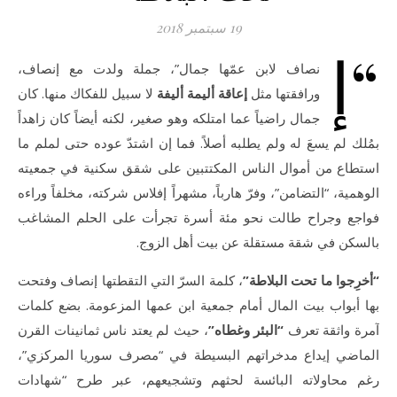
19 سبتمبر 2018
“إ
نصاف لابن عمّها جمال”، جملة ولدت مع إنصاف،
ورافقتها مثل
إعاقة أليمة أليفة
لا سبيل للفكاك منها. كان
جمال راضياً عما امتلكه وهو صغير، لكنه أيضاً كان زاهداً
بمُلك لم يسعَ له ولم يطلبه أصلاً. فما إن اشتدّ عوده حتى لملم ما
استطاع من أموال الناس المكتتبين على شقق سكنية في جمعيته
الوهمية، “التضامن”، وفرّ هارباً، مشهراً إفلاس شركته، مخلفاً وراءه
فواجع وجراح طالت نحو مئة أسرة تجرأت على الحلم المشاغب
بالسكن في شقة مستقلة عن بيت أهل الزوج.
“أخرِجوا ما تحت البلاطة”
، كلمة السرّ التي التقطتها إنصاف وفتحت
بها أبواب بيت المال أمام جمعية ابن عمها المزعومة. بضع كلمات
آمرة واثقة تعرف
“البئر وغطاه”
، حيث لم يعتد ناس ثمانينات القرن
الماضي إيداع مدخراتهم البسيطة في “مصرف سوريا المركزي”،
رغم محاولاته البائسة لحثهم وتشجيعهم، عبر طرح “شهادات