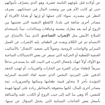
عن أولاده قبل بلوغهم الثامنة عشرة، وهو الذي يتصرّف بأموالهم
حتى لو كانت الأم هي من وضعت المال في حساباتهم.. بصرف
النظر عن مصدره، سواء كان عملها أو إرثها أو هدايا الأقرباء أو
مصادر أخرى شائعة في بلدنا، كالقطع الذهبية التي تغتنمها من
الزوج أو أمه بعد معارك مضنية وخناقات ومناكدات، تبدأ باستخدام
السلاح الأبيض مثل
الإضراب التصاعدي
الذي يبدأ بالامتناع عن
الابتسام ثم عن الكلام وبعده عن الطعام، يليه الإضراب عن العمل
المنزلي والواجبات الزوجية، وصولاً إلى تصعيد “النضال” بالأساليب
العنفية اللفظية أو الحركية التي تسفر عن بعض الاشتباكات الساخنة
مع الأولاد أولاً لتهدّد بإشعال الحرب في البيت كله. ما يستدعي تدخلاً
سريعاً لإطفاء نيران الغيرة من الجارات والقريبات، أو لهيب الحقد
الدفين على المردود البخس الذي تجنيه لقاء الخدمة المنزلية
المؤبدة بأجر لا يتجاوز قيمة طعامها وسكنها والضروريات. ثمة
مصادر أخرى للمال، لكنها محفوفة بالمخاطر زيادة على كونها مُهينة
للنفس، ألا وهي مدّ اليد إلى جيب الزوج أو الكذب عليه والمبالغة
بأسعار بعض الحاجات النسائية التي يخجل السؤال عن ثمنها،