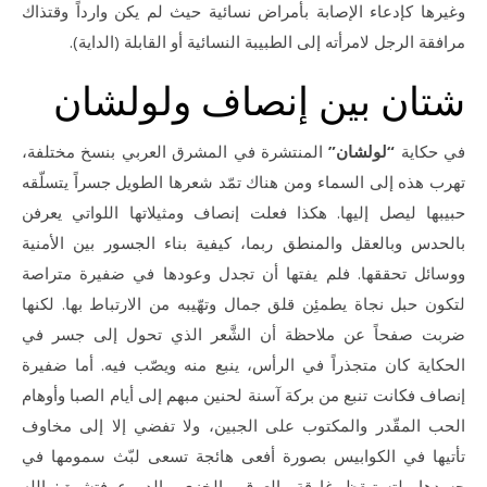
وغيرها كإدعاء الإصابة بأمراض نسائية حيث لم يكن وارداً وقتذاك
مرافقة الرجل لامرأته إلى الطبيبة النسائية أو القابلة (الداية).
شتان بين إنصاف ولولشان
في حكاية
“لولشان”
المنتشرة في المشرق العربي بنسخ مختلفة،
تهرب هذه إلى السماء ومن هناك تمّد شعرها الطويل جسراً يتسلّقه
حبيبها ليصل إليها. هكذا فعلت إنصاف ومثيلاتها اللواتي يعرفن
بالحدس وبالعقل والمنطق ربما، كيفية بناء الجسور بين الأمنية
ووسائل تحققها. فلم يفتها أن تجدل وعودها في ضفيرة متراصة
لتكون حبل نجاة يطمئِن قلق جمال وتهّيبه من الارتباط بها. لكنها
ضربت صفحاً عن ملاحظة أن الشَّعر الذي تحول إلى جسر في
الحكاية كان متجذراً في الرأس، ينبع منه ويصّب فيه. أما ضفيرة
إنصاف فكانت تنبع من بركة آسنة لحنين مبهم إلى أيام الصبا وأوهام
الحب المقّدر والمكتوب على الجبين، ولا تفضي إلا إلى مخاوف
تأتيها في الكوابيس بصورة أفعى هائجة تسعى لبّث سمومها في
جسدها، لتستيقظ غارقة بالعرق والخزي والدموع فتشهق: الله