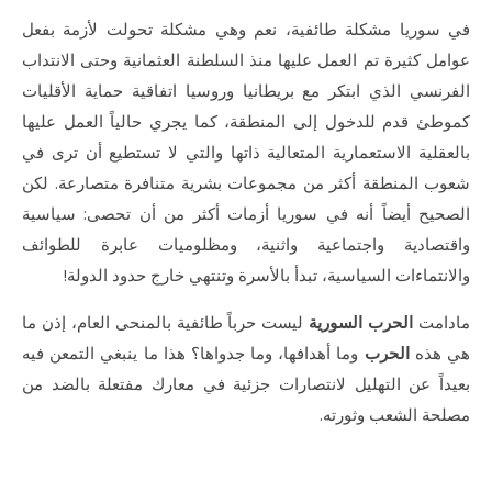
في سوريا مشكلة طائفية، نعم وهي مشكلة تحولت لأزمة بفعل
عوامل كثيرة تم العمل عليها منذ السلطنة العثمانية وحتى الانتداب
الفرنسي الذي ابتكر مع بريطانيا وروسيا اتفاقية حماية الأقليات
كموطئ قدم للدخول إلى المنطقة، كما يجري حالياً العمل عليها
بالعقلية الاستعمارية المتعالية ذاتها والتي لا تستطيع أن ترى في
شعوب المنطقة أكثر من مجموعات بشرية متنافرة متصارعة. لكن
الصحيح أيضاً أنه في سوريا أزمات أكثر من أن تحصى: سياسية
واقتصادية واجتماعية واثنية، ومظلوميات عابرة للطوائف
والانتماءات السياسية، تبدأ بالأسرة وتنتهي خارج حدود الدولة!
مادامت
الحرب السورية
ليست حرباً طائفية بالمنحى العام، إذن ما
هي هذه
الحرب
وما أهدافها، وما جدواها؟ هذا ما ينبغي التمعن فيه
بعيداً عن التهليل لانتصارات جزئية في معارك مفتعلة بالضد من
مصلحة الشعب وثورته.