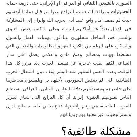
السوري
بالشيعي اللبناني
أو العراقي أو الإيراني. حتى ذريعة حماية
الحسينيات
ومراقد الشيعة تم التراجع عنها من قبل دعاتها أنفسهم
حيث لم تصمد أمام واقع عنيد أدى بحزب الله وايران إلى المشاركة
في القتال بعيداً عن أماكنهم الدينية. وعلى العكس يعيش العلوي
والسني في الساحل متجاورين يتبادلون يوميات العمل والسوق
والسكن، على الرغم من ذاكرة القهر والمظلوميات والضغائن التي
تنشطها جهات ومصالح وضخ مادي واعلامي يعمل على مدار
الساعة. لكنها بقيت عاجزة عن تسعير الحرب بعد مرور كل هذا
الوقت. وحده الحس السليم عند البشر يقف دون اشتعال الحرب
الطائفية التي لم ينتفض السوريون لأجلها، بل ويلمسون مخاطرها
على حاضرهم ومستقبلهم بدلالة الجارين اللبناني والعراقي. يستطيع
الناس بطويتهم العفوية إدراك أن كل الذرائع التي تساق لتبرير
الحرب الطائفية، هي رغم واقعيتها، قناع يخفي خلفه مصالح لدول
واستراتيجيات غير معنية بهم وبدياناتهم.
مشكلة طائفية؟