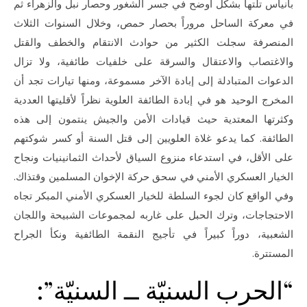
بانياس تلتها بشكل أوضح في جسر الشغور وحصار نبل والزهراء ثم
في معركة الساحل مروراً بحصار حمص، وخلال السنوات الثلاث
المنصرفة سجلت الكثير من حوادث الانتقام والخطف والقتل
والاغتصاب والاعتقال والسرقة على خلفيات طائفية، ولا تزال
الدعوات المتبادلة إلى إبادة الآخر مسموعة، ومنها تيارات تجد أن
المخرج الوحيد هو في إبادة الطائفة العلوية نظراً لأقليتها العددية
وكثرتها المعتدية حيث قيادات الأمن والجيش ينتمون إلى هذه
الطائفة. كما يدعو غلاة العلويين إلى قتل السنة أو كسر شوكتهم
على الأقل، في استدعاء منزوع السياق لأحداث الثمانينيات ونجاح
الخيار العسكري الأمني في سحق حركة الإخوان المسلمين وقتذاك.
وفي الواقع كان لجوء السلطة للخيار العسكري الأمني المبكر تجاه
الاحتجاجات، وترك الحبل على غاربه لمجموعات الشبيحة واللجان
الشعبية، دوراً كبيراً في تأجيج النقمة الطائفية ونكأ الجراح
المستترة.
“الحرب السنيّة ــ السنيّة”: