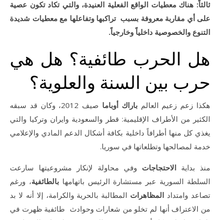
ثالثاً: هناك معطيات الواقع الفعلية العنيدة، والتي تكاد تكون عصية
على أي مقاربة معروفة بسبب تراكبها وتفاعلها مع معطيات شديدة
التنوع والخصوصية داخلياً وخارجياً.
هل الحرب طائفية؟ هل هي
حرب بين السنة والعلوية؟
هكذا زعم زعيم العالم
باراك أوباما
صيف 2012، وكان قد سبقه
الكثير من الأطراف الإقليمية: قطر والسعودية وايران وتركيا والتي
يغذي كل منها أطرافاً داخلية بكافة أشكال الدعم المادي والإعلامي
خدمة لمصالحها وتطلعاتها في سوريا.
منذ بداية
الاحتجاجات
وفي محاولة لإنكار مشروعيتها سارعت
السلطة السورية عبر مستشارة الرئيس باتهامها
بالطائفية
، ورغم
تصاعد وامتداد
المظاهرات
المطالبة بالحرية والكرامة، إلا أنه لا بد
من الاعتراف أنها لم تخلو من شعارات وحوادث طائفية ظهرت في