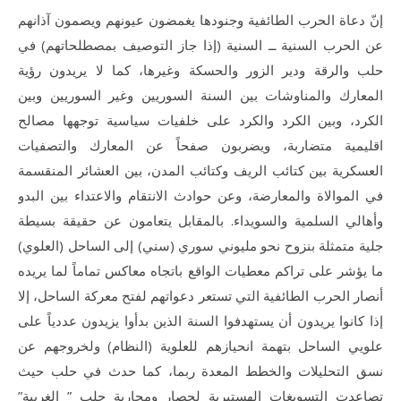
إنّ دعاة الحرب الطائفية وجنودها يغمضون عيونهم ويصمون آذانهم
عن الحرب السنية ــ السنية (إذا جاز التوصيف بمصطلحاتهم) في
حلب والرقة ودير الزور والحسكة وغيرها، كما لا يريدون رؤية
المعارك والمناوشات بين السنة السوريين وغير السوريين وبين
الكرد، وبين الكرد والكرد على خلفيات سياسية توجهها مصالح
اقليمية متضاربة، ويضربون صفحاً عن المعارك والتصفيات
العسكرية بين كتائب الريف وكتائب المدن، بين العشائر المنقسمة
في الموالاة والمعارضة، وعن حوادث الانتقام والاعتداء بين البدو
وأهالي السلمية والسويداء. بالمقابل يتعامون عن حقيقة بسيطة
جلية متمثلة بنزوح نحو مليوني سوري (سني) إلى الساحل (العلوي)
ما يؤشر على تراكم معطيات الواقع باتجاه معاكس تماماً لما يريده
أنصار الحرب الطائفية التي تستعر دعواتهم لفتح معركة الساحل، إلا
إذا كانوا يريدون أن يستهدفوا السنة الذين بدأوا يزيدون عددياً على
علويي الساحل بتهمة انحيازهم للعلوية (النظام) ولخروجهم عن
نسق التحليلات والخطط المعدة ربما، كما حدث في حلب حيث
تصاعدت التسويغات الهستيرية لحصار ومحاربة حلب ” الغربية”