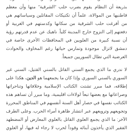
بذريعة أن النظام يقوم بضرب حلب “الشرقية” منها وأن معظم
قاطنيها من الموالاة، علماً أن تكتيكات المقاتلين وسياساتهم هي
من أفرغت حلب الشرقية من سكانها وكدستهم في الغربية أو
دفعتهم إلى النزوح خارج المدينة كلياً. ناهيك عن عدم قدرتهم رؤية
أن نسبة كبيرة من العلويين في المحافظات الأخرى خاصة في
دمشق لاتزال موجودة وتمارس حياتها رغم المخاوف والحوادث
العرضية التي تطال السوريين جميعاً.
لا ندري ما الذي يجمع السني القاتل بالسني القتيل، السني غير
السوري بالسني السوري. وإذا كان ما يجمعهما هو
الدين
، هكذا على
إطلاقه، فما مبرر تشتت الكتائب الإسلامية وخلافاتها وتناحراتها
وصراعاتها مع بعضها تبعاً لولاءات اقليمية، وما مبرر أن تساهم هذه
الكتائب نفسها في حصار أهل السنة أنفسهم في المناطق المحررة
وتجويعهم وترويعهم عبر انتشار ظاهرة أمراء الحرب. وعلى الطرف
الآخر: ما الذي يجمع العلوي القاتل بالعلوي المعارض أو المضطهد
الفقير الذي يأخذون أبنائه وقوداً لحرب لا رجاء له فيها، أو العلوي