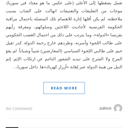
تعمل بضغطها إلى الأعلى (على عكس ما هو معتاد في سوريا).
موجات من التعليقات والتعنيفات انهالت على الشاب بسبب
ملاحظته. لم يكن أقلها إثارة للاهتمام تلك المتصلة باحتمال مراقبة
الحكومة الفرنسية لأحاديث اللاجئين وسلوكهم، ومعرفة رأيهم
بفرنسا «الدولة»، وما يترتب على ذلك من احتمال الغضب الحكومي
على طالب اللجوء وأسرته، وطردهم خارج رحمة الدولة. كدر ثقيل
خيم على طالبي اللجوء السياسي (المعارضين) شيباً وشباناً. لم يقوَ
المرح ولا الشرح على تبديد الشعور الناجم عن ارتكاب الإثم: إثم
النيل من هيبة الدولة عبر إهانة «أزرار كهربائـ»ها. داخل سوريا،…
READ MORE
No Comments
admin