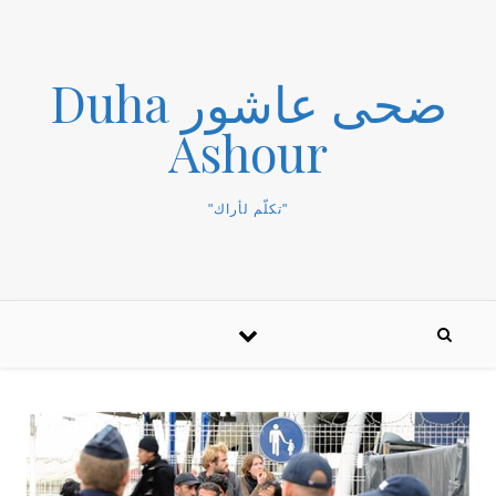
ضحى عاشور Duha
Ashour
"تكلّم لأراك"