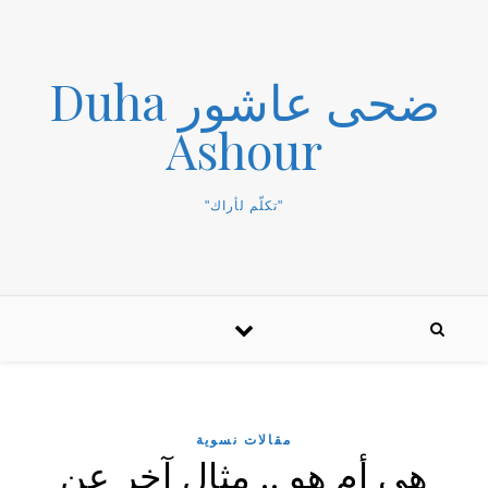
ضحى عاشور Duha
Ashour
"تكلّم لأراك"
مقالات نسوية
هي أم هو .. مثال آخر عن