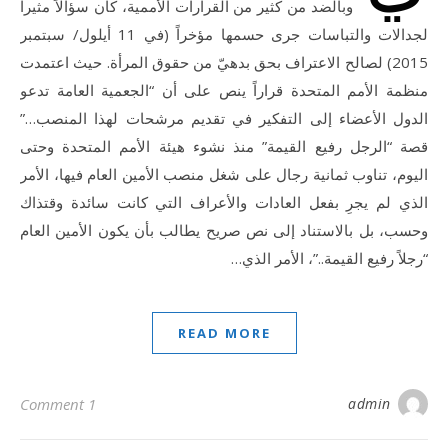
وبالضد من كثير من القرارات الأممية، كان سؤالاً مثيراً
لجدالات والتباسات جرى حسمها مؤخراً (في 11 أيلول/ سبتمبر
2015) لصالح الاعتراف بحق بدهيّ من حقوق المرأة. حيث اعتمدت
منظمة الأمم المتحدة قراراً ينص على أن “الجعمية العامة تدعو
الدول الأعضاء إلى التفكير في تقديم مرشحات لهذا المنصب…”
قصة “الرجل رفيع القيمة” منذ نشوء هيئة الأمم المتحدة وحتى
اليوم، تناوب ثمانية رجال على شغل منصب الأمين العام فيها، الأمر
الذي لم يجرِ بفعل العادات والأعراف التي كانت سائدة وقتذاك
وحسب، بل بالاستناد إلى نص صريح يطالب بأن يكون الأمين العام
“رجلاً رفيع القيمة..”، الأمر الذي…
READ MORE
1 Comment
admin