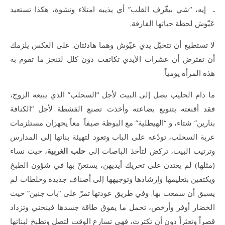
ـ إيه، “شي بيغّرف القلب” أي يذيبه امتلاء ونشوة، هكذا تستعيد
عَيّوش لحظة حياتها الفارقة.
لا تستطيع أن تتخيّل يدي عيّوش وهما هادئتان. على العكس يلزمك
أن تفترض أن عشرات الأيدي تكاتفت دون كلل لتنجز ما تقوم به
هذه المرأة يومياً.
ما دام الحليب يصل إلى البيت لأجل “السحلب” الذي يبيعه الزوج،
فقد أقنعته بتنويع بضاعته وأخذت تصنع القشطة لأجل “الكنافة
بنارين” شتاء، و “الهيطلية” مع البوظة صيفاً. معاً يجهزان مستلزمات
عربة السحلب، تودّعه على الباب وتعود لتهيئة بناتها إلى المدارس
وترتيب البيت، تركض لتأخذ الباصات إلى
حلب الغربية
، حيث نساء
(مثلها) لم يعتدن على تحريك أيديهن، يستعنّ بها في شؤون الطبخ
ويكتفين بتعليمها وإرشادها وتوجيهها إلى أصناف جديدة وخلطات لم
يسبق أن سمعت بها. وفي طريق عودتها تمرّ على “باب جنين” حيث
الخضار أوفر وأرخص، تحمل ما يفوق طاقة جسدها فينحني وتزداد
قصراً وتعثراً دون أن تكترث، فهي تسارع الوقت لتصل وتطبخ لبناتها