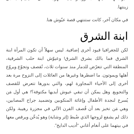
زينتها.
في مكان آخر، كانت ستنتهي قصة عيّوش هنا.
ابنة الشرق
لكن للجغرافيا قيود أخرى إضافية. ليس سهلاً أن تكون المرأة ابنة
الشرق فما بالك بشرق الشرق! وعيوّش ابنة حلب الشرقية،
المنطقة التي تتعرّض للدمار منذ سنوات ثلاث، تُقصف وتجوّع ويروّع
أهلها ويموتون. ما اضطرها وغيرها من العائلات إلى النزوح مرة بعد
أخرى إلى الأحياء المجاورة لهم، والتي بدورها تتعرض للقصف
والتجويع. وهل يمكن أن تبقي عيوش أيديها مكتوفة؟! هي أول مَن
يُسرع لنجدة الأطفال وإغاثة المنكوبين وتضميد جراح المصابين،
وهي مَن تخبز بعد أن قُصف الفرن الآلي في مجزرة رهيبة. ولكن
ذلك لم يشفع لزوجها الذي ضُبط (إثر وشاية) وهو يُدخّن ويرقص معها
في بيتهما على أنغام أغاني “أديب الدايخ”.