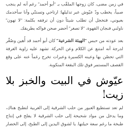
في زمن مضى، كان زوجها الملقّب بـ “أبو أحمد” رغم أنه لم ينجب
صبياً، يخطب ودّ عيّوش عبر تدليلها: ارتاحي وتستتّي وأنا سأخدمك
بعيوني، فتخجل أن تطلب شيئاً دون أن ترفقه بكلمة: “لا تهون”
ناولني فنجان القهوة، “لا تصغر” أحضر صحن فواكه بطريقك.
بعد عودته من حبس
“الهيئة الشرعية”
كان أبو أحمد قد أُهين وصُغِّر
لدرجة أنه امتنع عن الكلام وعن الحركة. تشهد عليه زاوية الغرفة
التي تحصّن بها وعينه الكسيرة وعبرات تخرج رغماً عنه على وقع
القصف المستمر فوق تلك البقعة المنكوبة.
عيّوش في البيت والخبز بلا
زيت!
لم تعد تستطيع العبور من حلب الشرقية إلى الغربية لتطبخ هناك،
وما يدخل من مواد شحيحة إلى حلب الشرقية لا يفلح في إنتاج
طبخة ما رغم سعة حيلتها. يا لشوق اليدين إلى الطبخ، إلى الخضار