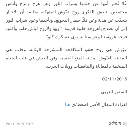
عُلا تُخبر أمها عن حلمها بشراب اللوز وعن هرج ومرج وأناس
مجتمعين، تنعش الذكرى روح عيّوش المنهكة، بخاصة أن الأخبار
تتحدّث عن هدنة وعن فكّ حصار التجويع.. وتأخذها وعود شراب اللوز
إلى أن تصدح بأهزوجة حلبية قديمة: “أويها ولأروح لباش حلب وأقلو..
فرحة عروستنا وعريسنا بتسوى عسكرك كلو”
عيّوش هي روح
حلب
المكافحة المنشرحة الوثابة، وحلب هي
المدينة العيّوش، مدينة المتع الحسية وفن العيش في قلب الحياة
المتخمة بالمعاناة والتناقضات وويلات الحرب.
02/11/2016
السفير العربي
لقراءة المقال الأصل اضغط/ي
هنا
No Comments
admin
By