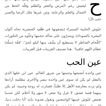
ح
ليعيش رغم المرض والفقر والظلم وقلّة الحظ من
الجمال والعلم والرعاية، ومَن غيرها مَلك الرضا والصبر
حتى نالَ!
عيّوش الحلبية السمراء (يصفونها في
حلب
العنصرية تجاه ألوان
البشرة بالسوداء)، ويتندرّون على ضآلة حجمها وخلّوه من التكورات
“اللّحام الشاطر لا يستطيع أن يشّف منها كيلو لحم”، “قفّة (سلّة)
عظام اللهم عافينا”.. هذا تصنيف القريبات قبل الغريبات.
عين الحب
عين واحدة أنصفتها وحمتها من شرور العالم، عين ابن عمّها الذي
بالفعل لم يكن له سوى عين واحدة تبصر والأخرى مظلمة. أرادها
ولم تزده معارضة الأهل إلا طلباً، فصارت له زوجة وحبيبة. لم يكن
بينهما قصة عشق، لا غزل ولا شعر، لا سهر ولا أحلام. لكن عندما
تغمض عَيّوش عينيها الواسعتين وتقول بعذوبة ندّية “أنا دخلت دنيا،
الله يطعمها لكل محبّ”، تشعر كما لو أن حلاوة القدود الحلبية تتوغّل