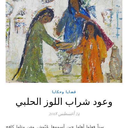
قضايا وحكايا
وعود شراب اللوز الحلبي
24 أغسطس 2018
سناً فعلوا أهلها حين أسموها عَيّوش. ومَن مثلها كافح