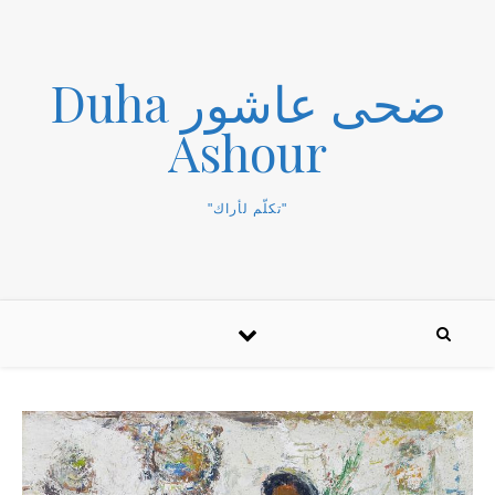
ضحى عاشور Duha
Ashour
"تكلّم لأراك"