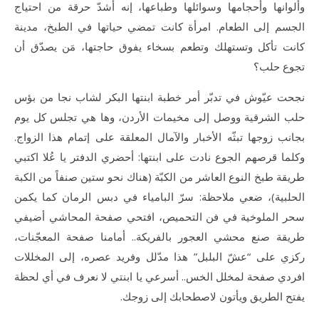
وألوانها وأحجامها وسوائلها وطباعها، إنه أشدّ حرقة من احتياج
الجسم إلى الطعام. امرأة كانت تمضي حياتها في الطبخ، مدينة
كانت تأكل وتستهلك وتطعم بسخاء يفوق حاجتها، مَن يصدّق أن
تجوع حلب؟
نجحت عيّوش في تدبّر أمر خطبة ابنتها البكر لشاب نجا من بؤس
حلب الشرقية ووصل إلى مخيمات الأردن، وها هي تجلس كل يوم
بجانب زوجها تبثّه الأخبار والآمال المعلقة على إتمام هذا الزواج.
وكلما قرصهم الجوع نادت على ابنتها: أحضري الدفتر يا عُلا اكتبي
طريقة طبخ النوع العاشر من الكبّة (هناك نحو ستين صنفاً من الكبة
الحلبية)، ضعي ملاحظة: سرّ البامياء في دبس الرمان كما يكمن
سحر الملوخية في فن التحميص، افتحي صفحة المحاشي أضيفي
طريقة صنع محشي العجور بالفريكة.. أمامنا صفحة المعجّنات،
ركزي على “عشّ البلبل” هذا مدّلل وفريد عصره، إلى المخللات
افردي صفحة لمخلل الخس.. أسرعي يا ابنتي لا نعرف في أي لحظة
يفتح الطريق ويأتون لاصطحابك إلى زوجك.