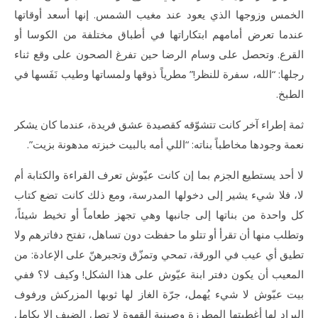
الخمس وزوجها الذي يعود عند مغيب الشمس. إنها أسعد أوقاتها
عندما تعرض أمامهم ابتكاراتها في أطباق مختلفة من الكوسا أو
القرع. وتحصل على وسام الرضا حين تفرغ الصحون على وقع ثناء
رجلها: “الله، سفرة للنظر!” مطرياً ذوقها ولمساتها وطيب نَفَسها في
الطبخ.
ثمة إطراء آخر كانت تتشوّقه كقصيدة عشق فريدة، عندما كان يشكر
نعمة وجودها مخاطباً بناته: “اللي أمه بالبيت خبزته مدهونة بزيت”.
لا أحد يستطيع الجزم بما إن كانت عيّوش تعرف القراءة والكتابة أم
لا، فلا شيء يشير إلى دخولها المدرسة، ومع ذلك كانت تضع كتاب
كل واحدة من بناتها إلى جانبها وهي تجهز طعاماً أو تخيط شيئاً،
وتطلب منها أن تقرأ أو تتلو ما حفظت دون تساهل، تفتح دفاترهم ولا
تطيق أي عيب في الورقة، تمحي وتمزّق وتجبرهنّ على الإعادة: من
المعيب أن يكون دفتر ابنة عيّوش على هذا الشكل! وكيف لا؟ ففي
بيت عيّوش لا شيء يُهمل، جرّة الغاز لها ثوبها المزركش ورفوف
البراد لها أغطيتها المطرزة وصينية القهوة لا تصل الضيف إلا بكامل