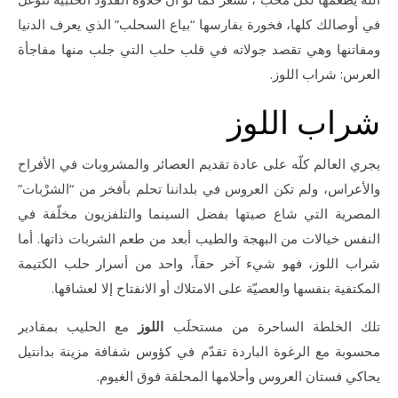
في أوصالك كلها، فخورة بفارسها “بياع السحلب” الذي يعرف الدنيا
ومفاتنها وهي تقصد جولاته في قلب حلب التي جلب منها مفاجأة
العرس: شراب اللوز.
شراب اللوز
يجري العالم كلّه على عادة تقديم العصائر والمشروبات في الأفراح
والأعراس، ولم تكن العروس في بلداننا تحلم بأفخر من “الشرْبات”
المصرية التي شاع صيتها بفضل السينما والتلفزيون مخلّفة في
النفس خيالات من البهجة والطيب أبعد من طعم الشربات ذاتها. أما
شراب اللوز، فهو شيء آخر حقاً، واحد من أسرار حلب الكتيمة
المكتفية بنفسها والعصيّة على الامتلاك أو الانفتاح إلا لعشاقها.
تلك الخلطة الساحرة من مستحلَب
اللوز
مع الحليب بمقادير
محسوبة مع الرغوة الباردة تقدّم في كؤوس شفافة مزينة بدانتيل
يحاكي فستان العروس وأحلامها المحلقة فوق الغيوم.