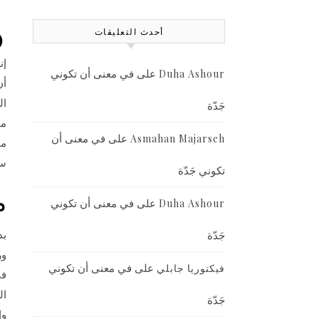
ه
أحدث التعليقات
إن
على
في معنى أن تكوني
Duha Ashour
أن
ال
جَدّة
مص
على
في معنى أن
Asmahan Majarseh
مل
سي
تكوني جَدّة
م
على
في معنى أن تكوني
Duha Ashour
بد
جَدّة
ور
على
في معنى أن تكوني
فيكتوريا جابلي
في
ال
جَدّة
وإ