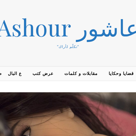
Duha Ashou
"تكلّم لأراك"
قضايا وحكايا
مقابلات و كلمات
عرض كتب
ع البال
ض