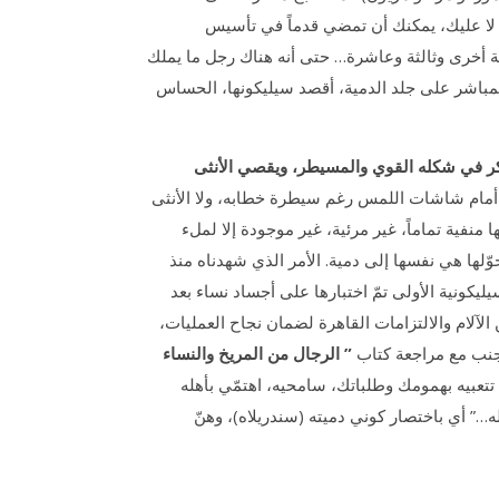
، لا عليك، يمكنك أن تمضي قدماً في تأسيس
ية أخرى وثالثة وعاشرة… حتى أنه هناك رجل ما يملك
س المباشر على جلد الدمية، أقصد سيليكونها، الحساس
كر في شكله القوي والمسيطر، ويقصي الأنثى
 أمام شاشات اللمس رغم سيطرة خطابه، ولا الأنثى
نفية تماماً، غير مرئية، غير موجودة إلا لملء
لها هي نفسها إلى دمية. الأمر الذي شهدناه منذ
كونية الأولى تمّ اختبارها على أجساد نساء بعد
لآلام والالتزامات القاهرة لضمان نجاح العمليات،
 جنب مع مراجعة كتاب
” الرجال من المريخ والنساء
لا تتعبيه بهمومك وطلباتك، سامحيه، اهتمّي بأهله
ه…” أي باختصار كوني دميته (سندريلاه)، وهنّ