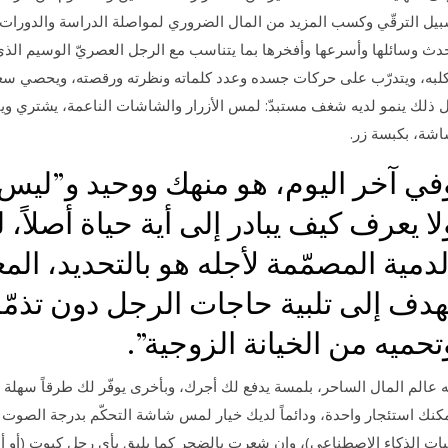
يل الترقّي وكسب المزيد من المال الضروري لمواصلة الدراسة والدورات 
دث وسائلها وأسرعها وأفخرها بما يتناسب مع الرجل العصريّ الوسيم الذي 
لبه، ويتدرّب على حركات جسده وعدد كلماته ونظرته ورقصته، ويحصي سعر
 ذلك ينمو لديه شغف مستبدّ: لمس الأزرار والشاشات الناعمة، يشتري ويبي
شة، بكبسة زر.
في آخر اليوم، هو منهك ووحيد و”ليس لد
لا يعرف كيف يبادر إلى أية حياة أصلاً،
لدمية المصمّمة لأجله هو بالتحديد، ال
هدف إلى تلبية حاجات الرجل دون تذمّر،
تحميه من الخيانة الزوجية”.
ه عالم المال الساحر، بلمسة يدفع لك أجرك، وبأخرى يوفّر لك طرقاً سهلة 
كنك استئجار واحدة، ودائماً لديك خيار لمس شاشة التحكّم بدرجة الصوت و
يات الذكاء الاصطناعي)، وإن شعرت بالضجر كما يليق بأي رجل كيوت (أو أموّ