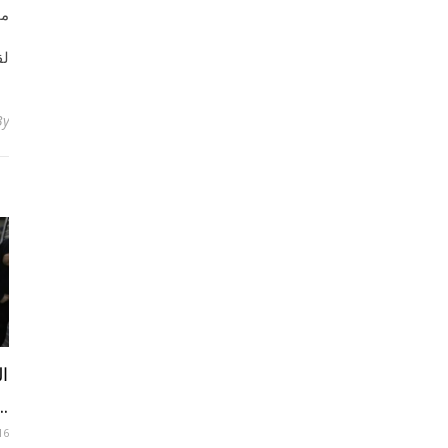
مج
لق
By
ال
..
16 يونيو 8