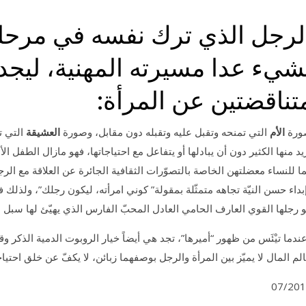
لرجل الذي ترك نفسه في مرحلة 
شيء عدا مسيرته المهنية، ليجد
تناقضتين عن المرأة:
ورة
الأم
التي تمنحه وتقبل عليه وتقبله دون مقابل، وصورة
العشيقة
التي ت
يد منها الكثير دون أن يبادلها أو يتفاعل مع احتياجاتها، فهو مازال الطفل ا
ا للنساء معضلتهن الخاصة بالتصوّرات الثقافية الجائرة عن العلاقة مع ا
بداء حسن النيّة تجاهه متمثّلة بمقولة” كوني امرأته، ليكون رجلك”، ولذلك ف
 رجلها القوي العارف الحامي العادل المحبّ الفارس الذي يهيّئ لها سبل ال
ندما تيْئَس من ظهور “أميرها”، تجد هي أيضاً خيار الروبوت الدمية الذكر و
لم المال لا يميّز بين المرأة والرجل بوصفهما زبائن، لا يكفّ عن خلق احتياجا
07/20