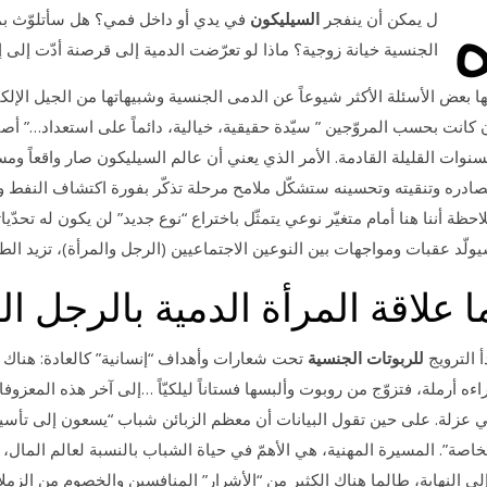
ل يمكن أن ينفجر
السيليكون
في يدي أو داخل فمي؟ هل سأتلوّث بمف
الجنسية خيانة زوجية؟ ماذا لو تعرّضت الدمية إلى قرصنة أدّت إلى إي
ها بعض الأسئلة الأكثر شيوعاً عن الدمى الجنسية وشبيهاتها من الجيل الإلكت
 كانت بحسب المروّجين ” سيّدة حقيقية، خيالية، دائماً على استعداد…” أصبح 
سنوات القليلة القادمة. الأمر الذي يعني أن عالم السيليكون صار واقعاً ومس
ادره وتنقيته وتحسينه ستشكّل ملامح مرحلة تذكّر بفورة اكتشاف النفط وما
احظة أننا هنا أمام متغيّر نوعي يتمثّل باختراع “نوع جديد” لن يكون له تحدّي
ولّد عقبات ومواجهات بين النوعين الاجتماعيين (الرجل والمرأة)، تزيد الطين
ا علاقة المرأة الدمية بالرجل ا
أ الترويج
للربوتات الجنسية
تحت شعارات وأهداف “إنسانية” كالعادة: هناك 
اءه أرملة، فتزوّج من روبوت وألبسها فستاناً ليلكيّاً …إلى آخر هذه المعزو
 عزلة. على حين تقول البيانات أن معظم الزبائن شباب “يسعون إلى تأسيس
خاصة”. المسيرة المهنية، هي الأهمّ في حياة الشباب بالنسبة لعالم المال،
لى النهاية، طالما هناك الكثير من “الأشرار” المنافسين والخصوم من الزم