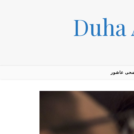
حى عاشور