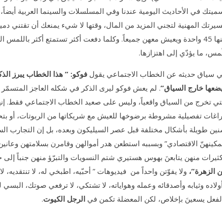
ميتك في الأحاديث اليومية عندنا وفي المسلسلات والسينما العربية أيضاً
يرتك المهنية لتجني المزيد من المال، وقتها لا شيء يمنعك أن تقتني دم
منها 45 واحدة ويعيش معهن جميعاً. وكلما دفعت أكثر تستمتع أكثر باللم
ّمس، ما يؤدّي إلى اهتزازها.
 سياق حديثه عن الخطاب الاجتماعي يقول
فوكو: ” هذا الخطاب يبرز الذ
ضعها خارج السياق”
. لم يعش فوكو ليرى الذكر في شكله العاجز المتسمّر
تي تخرج من السياق واقعياً، وليس على صعيد الخطاب الاجتماعي فقط. إنها م
اغات تفصيلية مشروطة برضوخها للعيش مع شريكاتها من الربوتات، أو بتحوّ
ين طويلة بأشكال مختلفة قبل عصر السيليكون وبعده، بل إن التجارب السيلي
مكينهنّ الاقتصادي” وبسببه استطعن هدر أموالهن وقامرن بسلامتهن وعانين ا
ثيرات منهن يتابعنَ بهوس هستيري شتم النسويات والتبرّؤ منهن جنباً إلى
 الزهرة”،
ولا يفوّتن واحداً من فيديوهات ” أحبّيه، اطبخي له، لا تنتقديه، 
ولاده وثيابه وأصدقائه وعمله وهواياته، لا تشتكي، لا ترفعي صوتك، البسي ل
لفعل يسعينَ بإخلاص، لكن المعضلة تكمن في
الرجل الكيوت
.