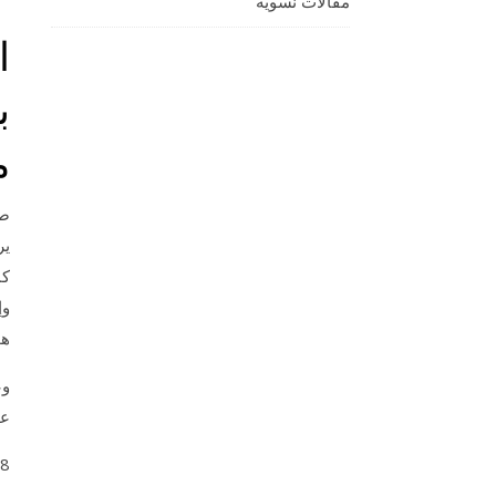
مقالات نسوية
ا
ب
م
ص
ير
كم
وإ
هو
وع
عا
18