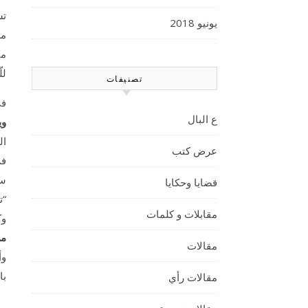
تس
يونيو 2018
مس
لل
تصنيفات
في
ع البال
وي
ال
عرض كتب
فر
سن
قضايا وحكايا
“ت
مقابلات و كلمات
وك
من
مقالات
وأ
با
مقالات رأي