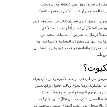
رزات قذرة؟ وهل تعتبر العلاقة مع الروبوتات
ذاء المستخدم أو قتله بدلاً من خدمته وإمتاعه؟
روني المطوّر الذي يَعد بإمكانات غير مسبوقة. فبعد
من المتوقّع أن تصبح أُمّاً وتنجب أطفالاً في
تقبلاً (ربّما)، ما يفترض أن عمليات البحث عن
 نتج عنها من متغيّرات اقتصادية واجتماعية، مع
اته المعرفية والقانونية والاجتماعية وغيرها فقط، بل
 بِلّة
.
لكيوت؟
مريض سرطان في مراحله الأخيرة ولا يريد أن يترك
فات الفانتازية، وهنا معوّق وثالث خجول ورابع يعيش
 مسيرتهم المهنية وليس لديهم وقتاً للحياة
 هذه المسيرة التي يجب أن تظلّ تسير بلا توقّف
لاء والأصدقاء الذين يجب التفوّق عليهم وسحقهم في