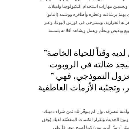
وتحسين مهارات استخدام التكنولوجيا وامتلاك
يهتمّ برشاقته وعطره وأظافره ووشمه (التاتو)
اته الحرارية، ويسترخي في كورس اليوغا، وعبر
ع ويقبض ويتعلّم ويعمل ويشاهد أفلامه بلمسة
يه وقتاً للحياة الخاصة”
 ليجد ضالته في الروبوت
معزول النموذجي، فهي ”
 وتجنّبه الأزمات العاطفية
وآمنة لتصرفه، وإن لم يتوفّر لك ثمن شراء دميتك،
نوع الحديث وتكرار الكلمات المفضّلة لديك (وفق
ر أو مزّ أو مزيون) كما أصبح متعارفاً على