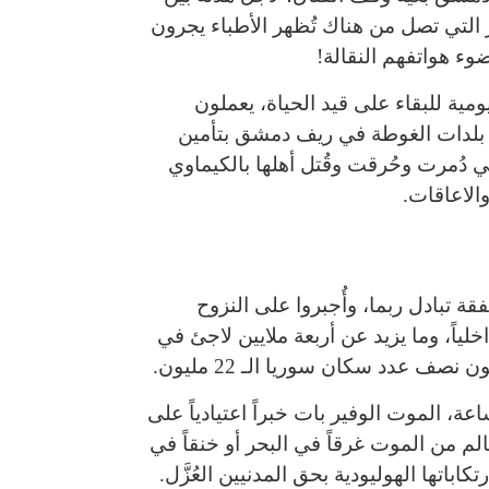
 التي تصل من هناك تُظهر الأطباء يجرون
وء هواتفهم النقالة!
ية للبقاء على قيد الحياة، يعملون
بلدات الغوطة في ريف دمشق بتأمين
 دُمرت وحُرقت وقُتل أهلها بالكيماوي
الاعاقات.
قة تبادل ربما، وأُجبروا على النزوح
خلياً، وما يزيد عن أربعة ملايين لاجئ في
 عدد سكان سوريا الـ 22 مليون.
ة، الموت الوفير بات خبراً اعتيادياً على
الم من الموت غرقاً في البحر أو خنقاً في
باتها الهوليودية بحق المدنيين العُزَّل.