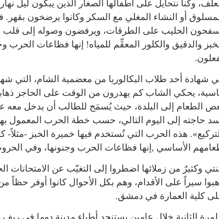
علف، وكنا نتحايل على أطفالها الصغار الذين يبكون ليل نهار
مسلوق أو النشاء المغلي مع السكر وكانوا يرضخون بقهر. ف
فحون الحليب على الطرقات، ويرفضون وصوله إلى قلب الع
خبز والدقيق والكلور المعقِّم للمياه! إنها فظاعات الحرب وج
علون.
 شهادة أحد طلاب البكالوريا من معضمية الشام، التي شهد
سية، يحكي الشاب كم يهدرون من الوقت على الحاجز ذهاباً وا
ض الطعام إلى البلدة، حيث يُسمَح للطالب أن يدخل معه 
د حاجته إلى اليوم التالي، حسب خطة الحرب المعمول بها
تركيع». هذه الحرب التي تُستخدم فيها خميرة الخبز -مثلاً-
عامهم الأساسي ,
إنها فظاعات الحرب وجنونها، وفي الحروب 
نتي وكثيرٌ من زملائها اضطروا إلى التغيّب عن الامتحانات
بوا سيراً على الأقدام، وهم بكل الأحوال كانوا أوفر حظاً من
ى كلية العمارة في دمشق.
مرة الثانية خلال عامين يستنجد أطباء مدينة دوما في ريف 