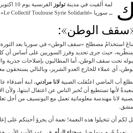
لمة ألقيت في مدينة
تولوز
ــ سوريا «
Le Collectif Toulouse Syrie Solidarité
».
سقف الوطن»:
نظّريه، حيث جرى تحديد وفرز السوريين على أساس أن كل
وله تحت سقف الوطن، أما المطالبون بإصلاحات جذرية وا
وطن، أي عملاء للخارج العدو الشرير، وبالتالي يستحقون معا
لع آب الماضي اعتُقلت الصبية
لانا مرادني
، ابنة أصدقاء عان
يدةٌ لأنها تستطيع أن تُخبر الناس عن اعتقال ابنتها، ولأن ال
صبية لانا مهندسة معلوماتية تعمل مع اليونسيف من أجل ت
مشق.
 لكم أن تتخيلوا هذه النعمة! نعمة أن يجرؤ أحبتكم على إع
 نعمةٌ حُرِم منها جيل
سجناء الرأي
في عهد الأسد الأب، هذا