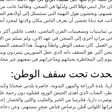
ن حال ابنتي
ديانا
التي ولدتُها في السجن، وطالما عانت من
فسهم، ويخشون هول التهمة التي ستتسلل إلى أولادهم ال
نت فيه ديانا تخشى أن يعرف الناس مكان ولادتها لمجرد أنه
 ثمانينيات وتسعينيات القرن الماضي، دفعت عائلتي أكثر م
ي مراتٍ أخرى إلى السجن في عهد الابن، ولم نسلم من الا
 العمل. كان سقف الوطن واطئاً ومهيناً، هذا السقف المصم
يوم إلى المخاطرة بحياتهم ومدّخراتهم في سعيهم عبر مجاهيل 
حدث تحت سقف الوطن:
ريا، بلدة الزراعة والمهن اليدوية، خاصرة بلدتي صحنايا وكب
ر، الشاب الذي أهدى الجيشَ الورود فقتلوه دون رحمة عل
وصرت داريا، فحُرمنا من الخبز والحليب واللبن والخضار. إحد
راتها اللواتي قُتلن برصاص قناص ضجِرٍ مستهتر، وعن دجاجا