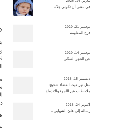
ك
مارس 14, 2026
في معنى أن تكوني جَدّة
«
نوفمبر 21, 2020
فرح المقاومة
وم
نوفمبر 14, 2020
قب
عن الحجر الصحّي
ال
مط
ديسمبر 15, 2018
مثل نهر حيث الفضاء شحيح:
سع
ملاحظات عن اللجوء والاندماج
ال
د
أكتوبر 24, 2018
رسالة إلى عليّ الشهابي ..
هل
هي