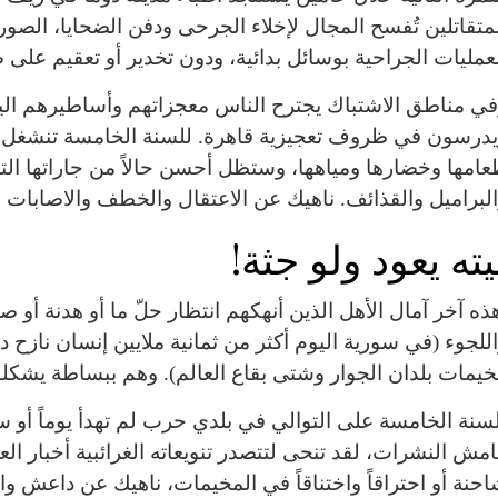
متقاتلين تُفسح المجال لإخلاء الجرحى ودفن الضحايا، الصور
عمليات الجراحية بوسائل بدائية، ودون تخدير أو تعقيم على ض
ي مناطق الاشتباك يجترح الناس معجزاتهم وأساطيرهم اليوم
يدرسون في ظروف تعجيزية قاهرة. للسنة الخامسة تنشغل 
امها وخضارها ومياهها، وستظل أحسن حالاً من جاراتها التي
لبراميل والقذائف. ناهيك عن الاعتقال والخطف والاصابات و
يته يعود ولو جثة!
ه آخر آمال الأهل الذين أنهكهم انتظار حلّ ما أو هدنة أو صف
للجوء (في سورية اليوم أكثر من ثمانية ملايين إنسان نازح دا
يمات بلدان الجوار وشتى بقاع العالم). وهم ببساطة يشكلون نصف
سنة الخامسة على التوالي في بلدي حرب لم تهدأ يوماً أو ساع
مش النشرات، لقد تنحى لتتصدر تنويعاته الغرائبية أخبار الع
حنة أو احتراقاً واختناقاً في المخيمات، ناهيك عن داعش وارتكا