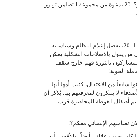
الفرنسية يوم 10 اكتوبر2015 بدعوة من مجموعة التضامن تولوز
شاعَ استخدامُ مصطلح «سقف الوطن» في سوريا بعد الثورة 2011، بفضل إعلام النظام وسياسييه
 من يقول بالاصلاحات الشكلية يمكن
لمشاركون بالثورة فهم خارج سقف
ملة الخونة!
وا سابقاً من الاعتقال، كتبت أمها أنها
أصدقاء لا يتنكرون لمعرفتهم بها. يُذكر أن
عليم أطفال الغوطة المحاصرة قرب
لان تضامنهم الإنساني معكم؟!
 كان نصيب عائلتي أيضاً، والأقسى أنه