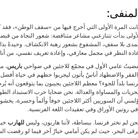
لمنفى:
نت المرة الأولى التي أخرج فيها من «سقف الوطن»، فقد 
أولى بدأت تتنازعني مشاعر متناقضة: شعور النجاة من قبضة
مدى بلا سقفِ، المشفوع بشعور رهبة الانكشاف. وحيدةً بذاك
ادة النظر في مجمل معارفي، وإعادة تعريف نفسي، من أنا؟ 
ضيتُ عامي الأول في مجمّع للاجئين في ضواحي
باريس
، م
لفقر والاضطهاد أناسٌ يأتون ليجربوا حظهم في حياة أفضل. كث
نسا بلداً للجوء؟ معظم اللاجئين يجيبون بما يتوقعون أنه 
حريات والمساواة والعدالة. نحن ضحايا حرب الاستبداد الطوي
ؤلمني أن السوريين أكثر اللاجئين خوفاً وألماً وحسرة، يخشو
ي روتين الأوراق وفي تعقيدات اللغة الفرنسية.
ن لم نختر فرنسا. ببساطة، لأننا هاربون، وليس
للهارب
خيا
قى البحر، حيث لم يكن أمامي خيارٌ آخر فيما لو رفضت الس