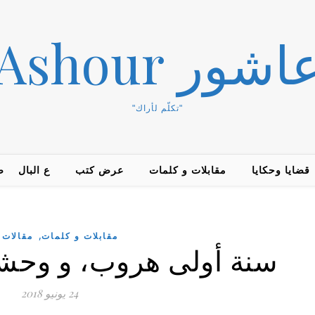
Duha Ashou
"تكلّم لأراك"
قضايا وحكايا
مقابلات و كلمات
عرض كتب
ع البال
ض
,
مقابلات و كلمات
مقالات 
سنة أولى هروب، و وحشة
24 يونيو 2018