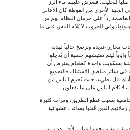
 طلباً للحليب، فنعرض عليهم ماء الرز
ي الجهة الأخرى من الغوطة كان الأهالي
اصمة رداً على حرمان النظام لهم من
نونها، وفي الحروب لا يُلام الناس على ما
ت مجازر عديدة وترضخ حالياً لهدنة
ياباً ليتم تفتيشهم خشية أن يُدخِلوا
علبة بسكويت واحدة كطعام يفترض أن
 في سائر مناطق الاشتباك «التجويع
 كأداة قتل بطيء، حيث يُحرم الناس من
لا يُلام الناس على ما يفعلون.
 الجامعية بسبب قطع الطريق، ومرات كثيرة
 زملائهم الذين قُتلوا بقذائف عشوائية
دمشق بغية وقف القتال، لأجل هدنة بين