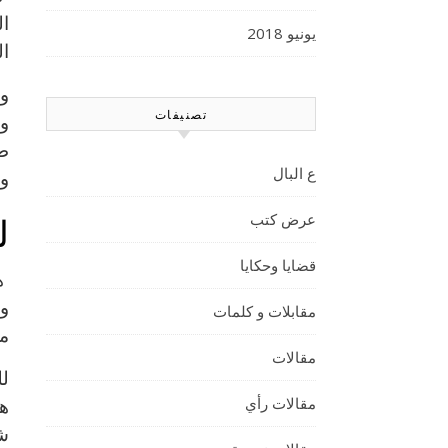
ال
يونيو 2018
ال
وف
تصنيفات
و
طع
ع البال
وا
ل
عرض كتب
قضايا وحكايا
هذ
وا
مقابلات و كلمات
مخ
مقالات
لل
مقالات رأي
ها
شا