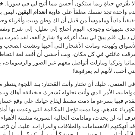
ا بفُرَصِ حياةٍ ربما ستكون أحسن مما أُتيح لي في سوريا.
خس
م واحدة تجد نفسك معلقاً على هاوية
انعدام اليقين
، ليس بم
يقياً مادياً وملموساً من قبيل أن لك وطن وبيت وأقرباء وحي
دى بديهيات وجودي، اليوم أحتاج إلى تعليل، إلى شرح وتفس
 دليل، فلم يبقَ لي بيتٌ أعرفه ولا شارع آلفه، لقد دُمرت
أسواق ونُهبت، وماتت الأشجار التي أحبها وتشتت الصحب وال
رقت عائلتي في كل مكان، وبت أخشى أن أفقد لغة التخاطب 
مانيا وتركيا ومازلت أتواصل معهم عبر الصور والرسومات، يو
تي أحب، لأنهم لم يعرفوها!
ي المنفى، عليك أن تختار وأنت المُحتار: بلد اللجوء ينتظر م
واطنيه، الأمر الذي وأنت تحاوله يُشعرك «بخيانة» أهلك وب
قدم فيها بسرعةٍ ما دمت تضبط إيقاع حياتك على وقع خسا
كهرباء عندهم، وما دمت تؤجل المكالمة التي وعدت بها أمك ر
رف أنه لن يحدث، ومادامت الجالية السورية مشتتة الأهواء
د أنهكتهم الانقسامات والخلافات والمرارات. عليك أن ترّتب 
لاً أم أتناسى ما حدث وما يحدث؟ أين سأسكن؟ وأيهما أوف