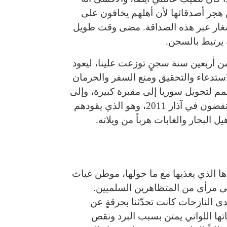
 هجر أصدقائها لأن أهلهم يخافون على
صغار عبر هذه الصداقة. مضى وقت طويل
 يرتبط بالسجن.
ن أربعين سنة سجنٍ توزعت علينا، ليعود
ستدعاء والتحقيق ومنع السفر والحرمان
م لتحويل سوريا إلى مقبرة كبيرة، وإلى
سجن أكبر. هو السقف ذاته الذي جعلَ السوريين يتمردون وينتفضون في آذار 2011، وهو الذي يقودهم
البحار والغابات هرباً من ويلاته.
دها الذي يغذيها مع ما حولها، موطن غياث
ى مرأى من المتظاهرين السلميين.
ى النازحات كانت تحدّثنا بحرقةٍ عن
تها اللواتي يمتن بسبب البرد ونقص