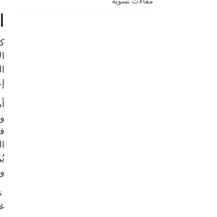
مقالات نسوية
ا
كا
ال
ال
إع
أم
وا
فر
ال
يُ
وف
نح
غر