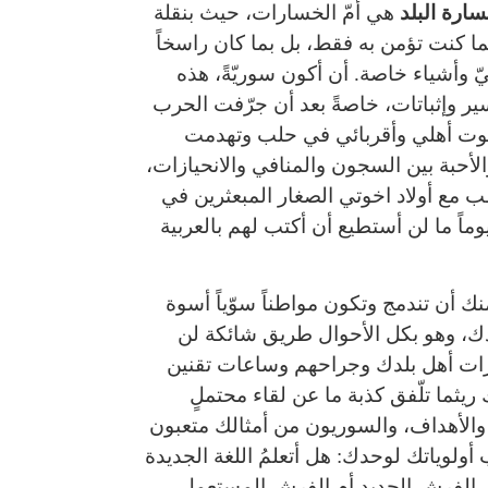
ارة البلد
هي أمّ الخسارات، حيث بنقلة
ا كنت تؤمن به فقط، بل بما كان راسخاً
ّ وأشياء خاصة. أن أكون سوريّةً، هذه
ير وإثباتات، خاصةً بعد أن جرّفت الحرب
 بيوت أهلي وأقربائي في حلب وتهدمت
أحبة بين السجون والمنافي والانحيازات،
مع أولاد اخوتي الصغار المبعثرين في
ماً ما لن أستطيع أن أكتب لهم بالعربية
نك أن تندمج وتكون مواطناً سوّياً أسوة
لدك، وهو بكل الأحوال طريق شائكة لن
رات أهل بلدك وجراحهم وساعات تقنين
يثما تلّفق كذبة ما عن لقاء محتملٍ
 والأهداف، والسوريون من أمثالك متعبون
أولوياتك لوحدك: هل أتعلمُ اللغة الجديدة
ر، الفرش الجديد أم الفرش المستعمل