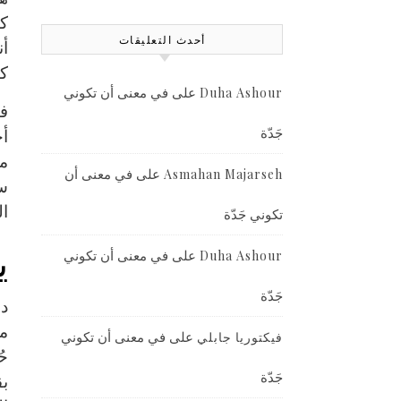
كا
أحدث التعليقات
أن
كا
على
في معنى أن تكوني
Duha Ashour
في
جَدّة
أخ
من
على
في معنى أن
Asmahan Majarseh
ال
تكوني جَدّة
ي
على
في معنى أن تكوني
Duha Ashour
جَدّة
دا
مط
على
في معنى أن تكوني
فيكتوريا جابلي
حُ
جَدّة
بق