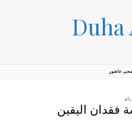
حى عاشور
رأي
 فقدان اليقين