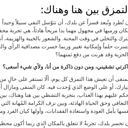
لتمزق بين هنا وهناك:
 تُطرد وتُبعد قسراً عن بلدك، أن تتوّسل النفي سبيلاً وحيدا
ان ورميها في مجهول مهما بدا مريحاً هادئاً، هي تجربة محف
ترك والتخلي في وقت المحنة. والشعور بالخيبة والهزيمة، 
رت حلماً وإمكانية تغيير وربما خسرت مصداقية الرأي والت
لحرية وقد هربت من دفع ثمنهما؟
كرتي تشقيني، ومن دون ذاكرة من أنا، ولأي شيء أسعى؟
منفى أن تعيش هذا التمزق كل يوم، ألّا تستقر على حالٍ
ارك، أو على الوضع الذي وُجدت فيه. كان المنفى ومازال أح
حكم عليهم بهذا العذاب، بتجربة التشظي بين هنا وهناك، بي
لتعافي وحق الحياة الهادئة، وبين نزف الكرامة المُهانة التي
سها بأمل العودة واستعادة الفقدانات، وأولها كيان الفرد ومك
 تخسر بلدك، تجربةٌ لا تتعلق بالمكان الذي ربما أكون محظو